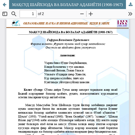
МАҚСУД ШАЙХЗОДА ВА БОЛАЛАР АДАБИЁТИ (1908-1967)