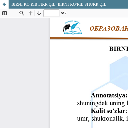
BIRNI KO’RIB FIKR QIL, BIRNI KO’RIB SHUKR QIL