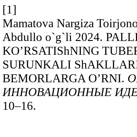
[1]
Mamatova Nargiza Toirjo
Abdullo o`g`li 2024. PA
KO’RSATIShNING TUBE
SURUNKALI ShAKLLAR
BEMORLARGA O’RNI.
О
ИННОВАЦИОННЫЕ ИДЕ
10–16.