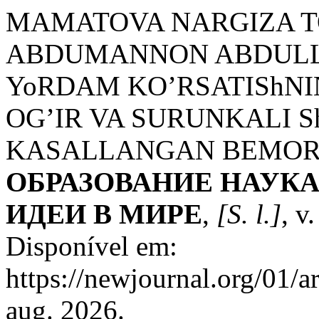
MAMATOVA NARGIZA T
ABDUMANNON ABDULLO 
YoRDAM KO’RSATIShN
OG’IR VA SURUNKALI 
KASALLANGAN BEMORL
ОБРАЗОВАНИЕ НАУК
ИДЕИ В МИРЕ
,
[S. l.]
, v
Disponível em:
https://newjournal.org/01/a
aug. 2026.