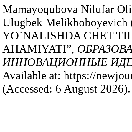
Mamayoqubova Nilufar Ol
Ulugbek Melikboboyevic
YO`NALISHDA CHET TIL
AHAMIYATI”,
ОБРАЗОВ
ИННОВАЦИОННЫЕ ИДЕ
Available at: https://newjo
(Accessed: 6 August 2026).