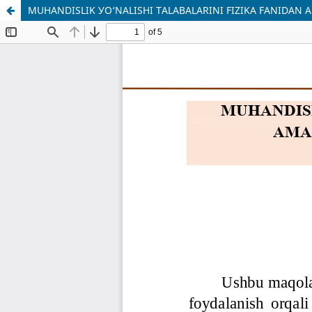
MUHANDISLIK УO‘NALISHI TАLАBALARINI FIZIKA FANIDAN 