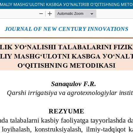
AMALIY MASHG‘ULOTNI KASBGA УO‘NALTIRIB O‘QITISHNING METO