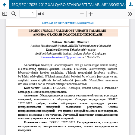
ISO/IEC 17025:2017 XALQARO STANDARTI TALABLARI ASOSIDA O‘LCHASH NOANIQLIGINI HISOBLASH