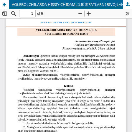
VOLEBOLCHILARDA HISSIY-CHIDAMLILIK SIFATLARNI RIVOJLANTIRISH