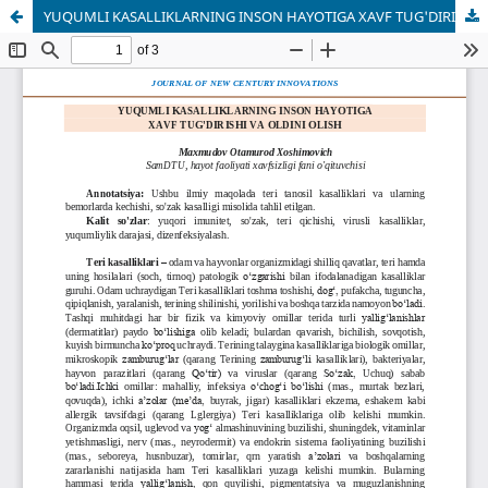
YUQUMLI KASALLIKLARNING INSON HAYOTIGA XAVF TUG'DIRISHI VA OLDINI OLISH