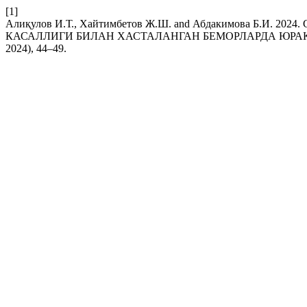
[1]
Алиқулов И.Т., Хайтимбетов Ж.Ш. and Абдакимова Б.И
КАСАЛЛИГИ БИЛАН ХАСТАЛАНГАН БЕМОРЛАРДА ЮР
2024), 44–49.