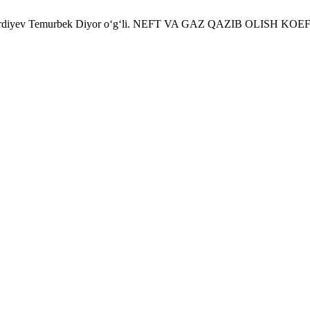
‘li; Eshturdiyev Temurbek Diyor o‘g‘li. NEFT VA GAZ QAZIB