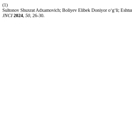
(1)
Sultonov Shuxrat Adxamovich; Boliyev Elibek Doniyor o‘g
JNCI
2024
,
50
, 26-30.