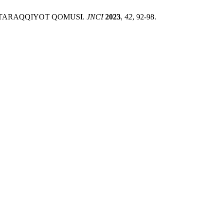
YA – TARAQQIYOT QOMUSI.
JNCI
2023
,
42
, 92-98.