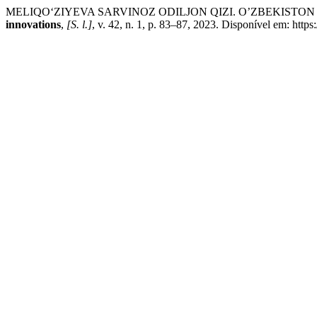
MELIQO‘ZIYEVA SARVINOZ ODILJON QIZI. OʼZBEKISTON
innovations
,
[S. l.]
, v. 42, n. 1, p. 83–87, 2023. Disponível em: http