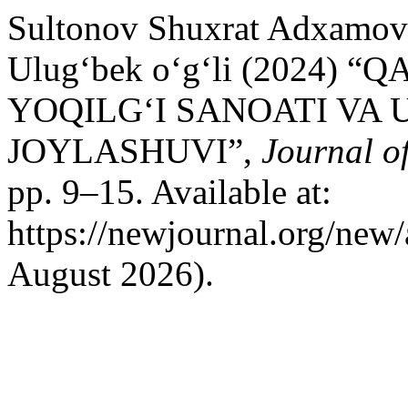
Sultonov Shuxrat Adxamov
Ulug‘bek o‘g‘li (2024)
YOQILG‘I SANOATI VA
JOYLASHUVI”,
Journal o
pp. 9–15. Available at:
https://newjournal.org/new/
August 2026).