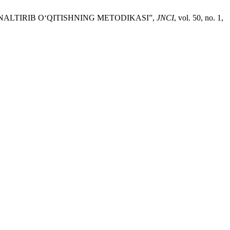
NALTIRIB O‘QITISHNING METODIKASI”,
JNCI
, vol. 50, no. 1,