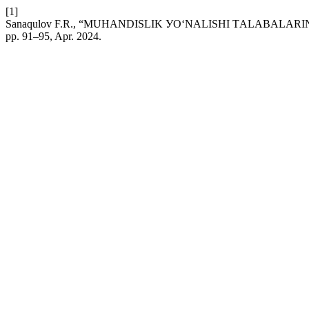
[1]
Sanaqulov F.R., “MUHANDISLIK УO‘NALISHI TАLАBALA
pp. 91–95, Apr. 2024.