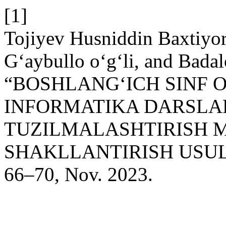
[1]
Tojiyev Husniddin Baxtiyor
G‘aybullo o‘g‘li, and Bada
“BOSHLANG‘ICH SINF 
INFORMATIKA DARSLA
TUZILMALASHTIRISH 
SHAKLLANTIRISH USUL
66–70, Nov. 2023.