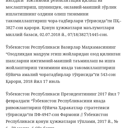
июлдаги “Ижтимоий реабилитация қилиш ва
мослаштириш, шунингдек, оилавий-маиший зўрлик
ишлатишнинг олдини олиш тизимини
такомиллаштириш чора-тадбирлари тўғрисида”ги ПҚ–
3827-сон қарори. Қонун ҳужжатлари маълумотлари
миллий базаси, 02.07.2018 й., 07/18/3827/1445-сон.
Ўзбекистон Республикаси Вазирлар Маҳкамасининг
“Озодликдан маҳрум этиш жойларидан озод қилинган
шахсларни ижтимоий-маиший таъминлаш ва ишга
жойлаштириш тизимини янада такомиллаштириш
бўйича амалий чоратадбирлар тўғрисида”ги 543-сон
Қарори, 2018 йил 17 июль
Ўзбекистон Республикаси Президентининг 2017 йил 7
февралдаги “Ўзбекистон Республикасини янада
ривожлантириш бўйича Ҳаракатлар стратегияси
тўғрисида“ги ПФ-4947-сон Фармони // Ўзбекистон
Республикаси қонун ҳужжатлари тўплами, 2017 й., №