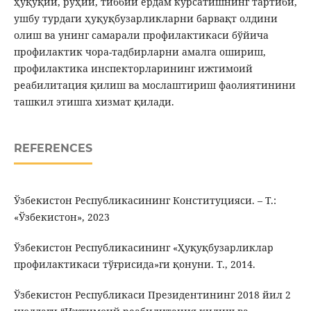
ҳуқуқий, руҳий, тиббий ёрдам кўрсатишнинг тартиби,
ушбу турдаги ҳуқуқбузарликларни барвақт олдини
олиш ва унинг самарали профилактикаси бўйича
профилактик чора-тадбирларни амалга ошириш,
профилактика инспекторларининг ижтимоий
реабилитация қилиш ва мослаштириш фаолиятинини
ташкил этишга хизмат қилади.
REFERENCES
Ўзбекистон Республикасининг Конституцияси. – Т.:
«Ўзбекистон», 2023
Ўзбекистон Республикасининг «Ҳуқуқбузарликлар
профилактикаси тўғрисида»ги қонуни. Т., 2014.
Ўзбекистон Республикаси Президентининг 2018 йил 2