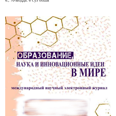
6., 70-модда. 6 Сўз боши