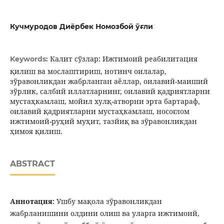
Кучмуродов Диёрбек Номозбой ўғли
Калит сўзлар: Ижтимоий реабилитация
Keywords:
қилиш ва мослаштириш, нотинч оилалар,
зўравонликдан жабрланган аёллар, оилавий-маиший
зўрлик, салбий иллатларнинг, оилавий қадриятларни
мустаҳкамлаш, мойил хулқ-атворни эрта бартараф,
оилавий қадриятларни мустаҳкамлаш, носоғлом
ижтимоий-руҳий муҳит, тазйиқ ва зўравонликдан
ҳимоя қилиш.
ABSTRACT
Аннотация:
Ушбу мақола зўравонликдан
жабрланишини олдини олиш ва уларга ижтимоий,