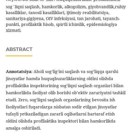
sog`liqni saqlash, hamkorlik, alkogolizm, giyohvandlik,ruhiy
kasalliklar, tanosil kasalliklari, ijtimoiy reabilitatsiya,
sanitariya-gigiyena, OIV infeksiyasi, tan jarohati, tayanch-
punkti, profilaktik hisob, spirtli ichimlik, epidemiologiya
xizmati.
ABSTRACT
А
nnotatsiya:
Aholi sog‘lig‘ini saqlash va sog‘liqqa qarshi
jinoyatlar hamda huquqbuzarliklarning oldini olishda
profilaktika inspektorining sog‘liqni saqlash organlari bilan
hamkorlikda faoliyat olib borishi ob’ektiv zaruriyatni tashkil
etadi. Zero, sog‘liqni saqlash organlarining bevosita ish
faoliyatlari fuqarolarga nisbatan sodir etilgan jinoyatlar
tufayli yetkaziladigan zararli oqibatlarni bartaraf etish
oldini olishda profilaktika inspektori bilan hamkorlikda
amalga oshiriladi.