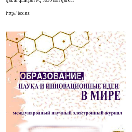
qabul qilingan PQ 5050 son qarori
http// lex.uz