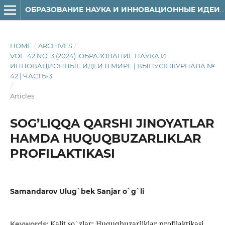
ОБРАЗОВАНИЕ НАУКА И ИННОВАЦИОННЫЕ ИДЕИ В МИРЕ
HOME
/
ARCHIVES
/
VOL. 42 NO. 3 (2024): ОБРАЗОВАНИЕ НАУКА И
ИННОВАЦИОННЫЕ ИДЕИ В МИРЕ | ВЫПУСК ЖУРНАЛА №
42 | ЧАСТЬ-3
/
Articles
SOG’LIQQA QARSHI JINOYATLAR
HAMDA HUQUQBUZARLIKLAR
PROFILAKTIKASI
Samandarov Ulug`bek Sanjar o`g`li
Kalit so`zlar: Huquqbuzarliklar profilaktikasi,
Keywords: