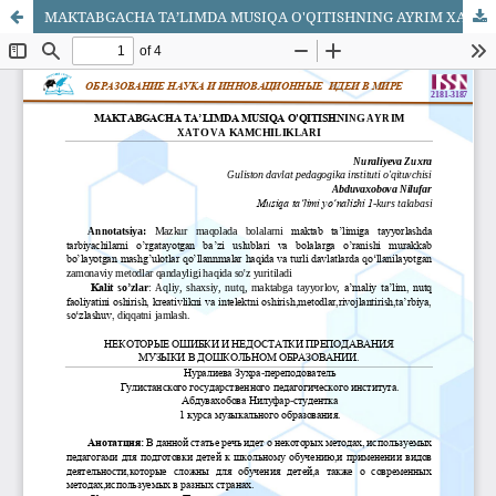
MAKTABGACHA TAʼLIMDA MUSIQA O'QITISHNING AYRIM XATO VA KAMCHILIKLARI