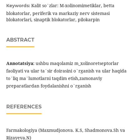
Kalit so`zlar: M-xolinomimetiklar, betta
Keywords:
blokatorlar, periferik va markaziy nerv sistemasi
blokatorlari, sinaptik blokatorlar, pilokarpin
ABSTRACT
Annotatsiya:
ushbu maqolamiz m_xolinoretseptorlar
faoliyati va ular ta`sir doirasini o`rganish va ular haqida
to`liq ma`lumotlarni taqdim etish,zamonaviy
preparatlardan foydalanishni o`rganish
REFERENCES
Farmakologiya (Maxmudjonova. K.S, Shadmonova.Sh va
Rizayeva.N)