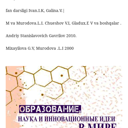
fan darsligi Ivan.I.K, Galina.V.|
M va Murodova.L.I. Chueshov V.I, Gladux.E V va boshqalar .
Andriy Stanislavovich Gavrilov 2010.
Mixayilova G.V, Murodova .L.I 2000