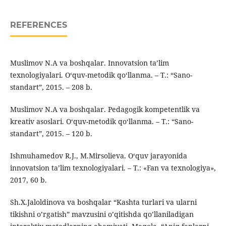
REFERENCES
Muslimov N.A va boshqalar. Innovatsion ta’lim
texnologiyalari. O‘quv-metodik qo‘llanma. – T.: “Sano-
standart”, 2015. – 208 b.
Muslimov N.A va boshqalar. Pedagogik kompetentlik va
kreativ asoslari. O‘quv-metodik qo‘llanma. – T.: “Sano-
standart”, 2015. – 120 b.
Ishmuhamedov R.J., M.Mirsolieva. O‘quv jarayonida
innovatsion ta’lim texnologiyalari. – T.: «Fan va texnologiya»,
2017, 60 b.
Sh.X.Jaloldinova va boshqalar “Kashta turlari va ularni
tikishni o’rgatish” mavzusini o’qitishda qo’llaniladigan