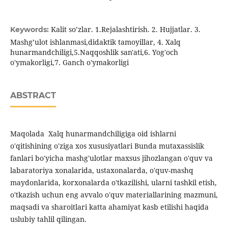
Kalit so’zlar. 1.Rejalashtirish. 2. Hujjatlar. 3.
Keywords:
Mashg’ulot ishlanmasi,didaktik tamoyillar, 4. Xalq
hunarmandchiligi,5.Naqqoshlik san'ati,6. Yog'och
o'ymakorligi,7. Ganch o'ymakorligi
ABSTRACT
Maqolada Xalq hunarmandchiligiga oid ishlarni
o'qitishining o'ziga xos xususiyatlari Bunda mutaxassislik
fanlari bo'yicha mashg'ulotlar maxsus jihozlangan o'quv va
labaratoriya xonalarida, ustaxonalarda, o'quv-mashq
maydonlarida, korxonalarda o'tkazilishi, ularni tashkil etish,
o'tkazish uchun eng avvalo o'quv materiallarining mazmuni,
maqsadi va sharoitlari katta ahamiyat kasb etilishi haqida
uslubiy tahlil qilingan.