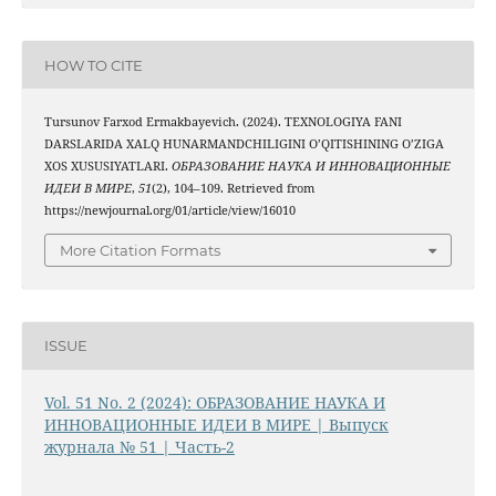
HOW TO CITE
Tursunov Farxod Ermakbayevich. (2024). TEXNOLOGIYA FANI
DARSLARIDA XALQ HUNARMANDCHILIGINI O’QITISHINING O’ZIGA
XOS XUSUSIYATLARI.
ОБРАЗОВАНИЕ НАУКА И ИННОВАЦИОННЫЕ
ИДЕИ В МИРЕ
,
51
(2), 104–109. Retrieved from
https://newjournal.org/01/article/view/16010
More Citation Formats
ISSUE
Vol. 51 No. 2 (2024): ОБРАЗОВАНИЕ НАУКА И
ИННОВАЦИОННЫЕ ИДЕИ В МИРЕ | Выпуск
журнала № 51 | Часть-2