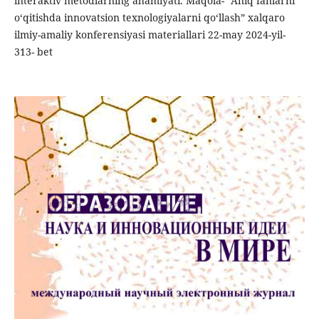
interaktiv metodlarning ahamiyati. Maqola- “Aniq fanlarni
o‘qitishda innovatsion texnologiyalarni qo‘llash” xalqaro
ilmiy-amaliy konferensiyasi materiallari 22-may 2024-yil-
313- bet