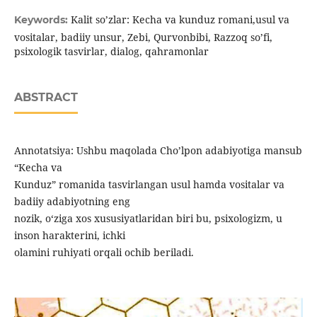
Kalit so’zlar: Kecha va kunduz romani,usul va
Keywords:
vositalar, badiiy unsur, Zebi, Qurvonbibi, Razzoq so’fi,
psixologik tasvirlar, dialog, qahramonlar
ABSTRACT
Annotatsiya: Ushbu maqolada Cho’lpon adabiyotiga mansub
“Kecha va
Kunduz” romanida tasvirlangan usul hamda vositalar va
badiiy adabiyotning eng
nozik, o‘ziga xos xususiyatlaridan biri bu, psixologizm, u
inson harakterini, ichki
olamini ruhiyati orqali ochib beriladi.