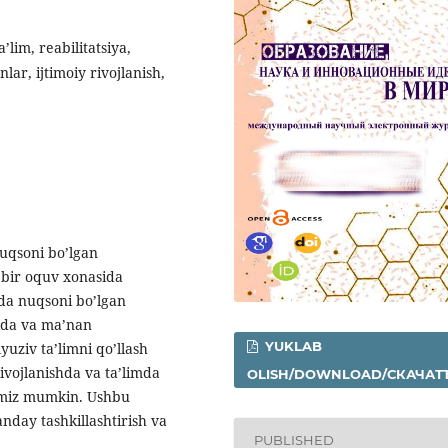
a’lim, reabilitatsiya,
lar, ijtimoiy rivojlanish,
nuqsoni bo’lgan
 bir oquv xonasida
shda nuqsoni bo’lgan
hida va ma’nan
YUKLAB
uziv ta’limni qo’llash
 rivojlanishda va ta’limda
OLISH/DOWNLOAD/СКАЧАТ
himiz mumkin. Ushbu
nday tashkillashtirish va
PUBLISHED