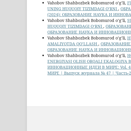
Vahobov Shahbozbek Bobomurod o’g’li,
F
UNING HUQUQIY TIZIMDAGI O’RNI
,
ОБРА
(2024): ОБРАЗОВАНИЕ НАУКА И ИННОВА
Vahobov Shahbozbek Bobomurod o’g’li,
S
HUQUQIY TIZIMDAGI OʻRNI
,
ОБРАЗОВАНИ
ОБРАЗОВАНИЕ НАУКА И ИННОВАЦИОННЫЕ
Vahobov Shahbozbek Bobomurod o’g’li,
H
AMALIYOTDA QO’LLASH
,
ОБРАЗОВАНИЕ 
ОБРАЗОВАНИЕ НАУКА И ИННОВАЦИОННЫЕ
Vahobov Shahbozbek Bobomurod o’g’li,
H
ENERGIYASI OLISH ORQALI EKALOGIYA B
ИННОВАЦИОННЫЕ ИДЕИ В МИРЕ: Vol. 4
МИРЕ | Выпуск журнала № 47 | Часть-