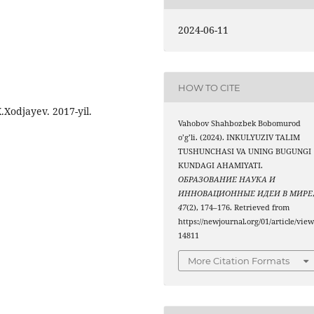
2024-06-11
HOW TO CITE
Xodjayev. 2017-yil.
Vahobov Shahbozbek Bobomurod
o’g’li. (2024). INKULYUZIV TALIM
TUSHUNCHASI VA UNING BUGUNGI
KUNDAGI AHAMIYATI.
ОБРАЗОВАНИЕ НАУКА И
ИННОВАЦИОННЫЕ ИДЕИ В МИРЕ
47
(2), 174–176. Retrieved from
https://newjournal.org/01/article/view
14811
More Citation Formats