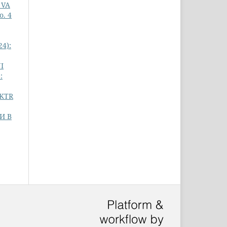
 VA
. 4
4):
I
:
KTR
И В