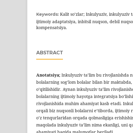
Kalit so’zlar; Inkulyuziv, inkulyuziv t
Keywords:
ijtimoiy adaptatsiya, inbitsil nuqson, debil nuqson
kompensatsiya.
ABSTRACT
Anotatsiya;
Inkulyuziv ta’lim bu rivojlanishda 
bolalarning sog’lom bolalar bilan bir maktabda,
o’qitilishidir. Aynan inkulyuziv ta’lim rivojlani
bolalarning ijtimoiy hayotga integratsiya bo’lis
rivojlanishida muhim ahamiyat kasb etadi. Inkuly
orqali biz nuqsonli bolalarni e’tiborda, ijtimoiy
o’z tenqurlaridan orqada qolmasligiga erishis
maqolada inkulyuziv ta’lim nima ekanligi, uni qa
ahamiyati haqida malumotlar beriladi.