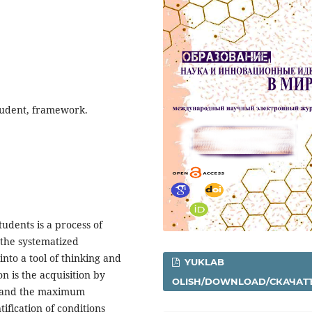
tudent, framework.
udents is a process of
 the systematized
nto a tool of thinking and
YUKLAB
on is the acquisition by
OLISH/DOWNLOAD/СКАЧАТ
es and the maximum
tification of conditions