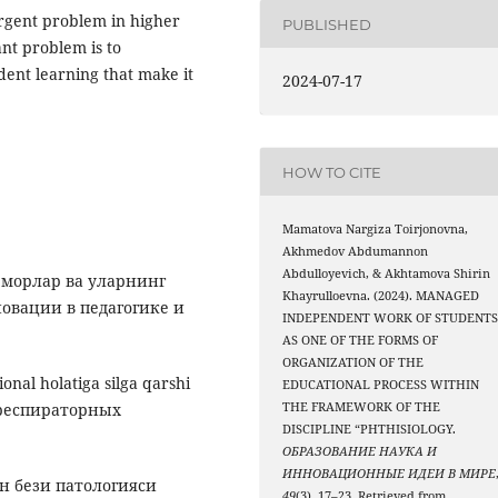
rgent problem in higher
PUBLISHED
nt problem is to
ent learning that make it
2024-07-17
HOW TO CITE
Mamatova Nargiza Toirjonovna,
Akhmedov Abdumannon
Abdulloyevich, & Akhtamova Shirin
еморлар ва уларнинг
Khayrulloevna. (2024). MANAGED
овации в педагогике и
INDEPENDENT WORK OF STUDENT
AS ONE OF THE FORMS OF
ORGANIZATION OF THE
nal holatiga silga qarshi
EDUCATIONAL PROCESS WITHIN
иореспираторных
THE FRAMEWORK OF THE
DISCIPLINE “PHTHISIOLOGY.
ОБРАЗОВАНИЕ НАУКА И
ИННОВАЦИОННЫЕ ИДЕИ В МИРЕ
он бези патологияси
49
(3), 17–23. Retrieved from