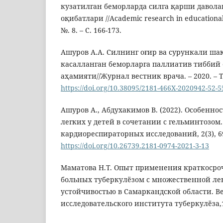
кузатилган беморларда силга қарши давол
оқибатлари //Academic research in educational s
№. 8. – С. 166-173.
Ашуров А.А. Силнинг оғир ва сурункали ша
касалланган беморларга паллиатив тиббий
аҳамияти//Журнал вестник врача. – 2020. – Т. 2
https://doi.org/10.38095/2181-466X-2020942-52-5
Ашуров A., Абдухакимов B. (2022). Особенно
легких у детей в сочетании с гельминтозом
кардиореспираторных исследований, 2(3), 6
https://doi.org/10.26739.2181-0974-2021-3-13
Маматова Н.Т. Опыт применения краткосро
больных туберкулёзом с множественной ле
устойчивостью в Самаркандской области. В
исследовательского института туберкулёза,1