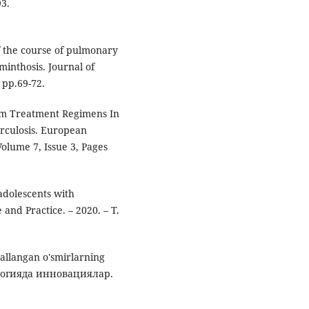
93.
f the course of pulmonary
minthosis. Journal of
 pp.69-72.
erm Treatment Regimens In
rculosis. European
Volume 7, Issue 3, Pages
adolescents with
 and Practice. – 2020. – Т.
asallangan o'smirlarning
хологияда инновациялар.