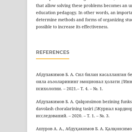
that allow solving these problems becomes an u
education pedagogy. In other words, an importa
determine methods and forms of organizing stud
possible to increase its effectiveness.
REFERENCES
Абдухакимов Б. А. Сил билан касалланган б
оила аъзоларининг эмоционал ҳолати //Инн
психологии. – 2021.– Т. 4. – №. 1.
Абдухакимов Б. А. Qalqonsimon bezining funksio
davolash choralarining tasiri //Журнал кард
исследований. – 2020. – Т. 1. – №. 3.
Ашуров А. А., Абдуҳакимов Б. А. Қалқонсим