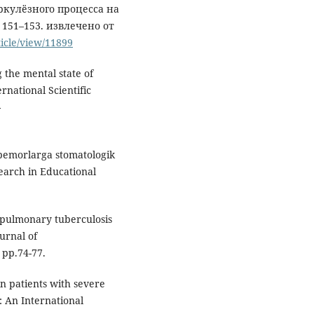
кулёзного процесса на
 151–153. извлечено от
ticle/view/11899
the mental state of
ernational Scientific
-
 bemorlarga stomatologik
earch in Educational
f pulmonary tuberculosis
urnal of
 pp.74-77.
in patients with severe
 An International