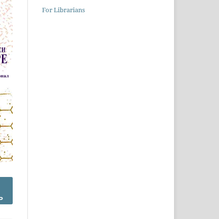
For Librarians
Ъ