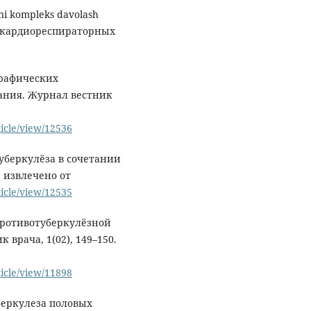
gini kompleks davolash
нал кардиореспираторных
графических
ания. Журнал вестник
ticle/view/12536
туберкулёза в сочетании
. извлечено от
ticle/view/12535
 противотуберкулёзной
врача, 1(02), 149–150.
ticle/view/11898
уберкулеза половых