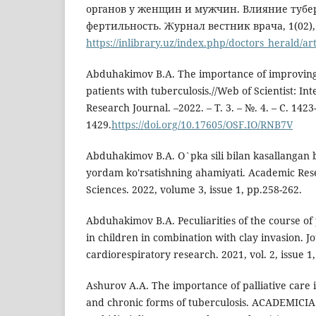
органов у женщин и мужчин. Влияние тубер
фертильность. Журнал вестник врача, 1(02),
https://inlibrary.uz/index.php/doctors_herald/ar
Abduhakimov B.A. The importance of improving 
patients with tuberculosis.//Web of Scientist: Int
Research Journal. –2022. – Т. 3. – №. 4. – С. 1423
1429.
https://doi.org/10.17605/OSF.IO/RNB7V
Abduhakimov B.A. O`pka sili bilan kasallangan
yordam ko'rsatishning ahamiyati. Academic Res
Sciences. 2022, volume 3, issue 1, pp.258-262.
Abduhakimov B.A. Peculiarities of the course o
in children in combination with clay invasion. Jo
cardiorespiratory research. 2021, vol. 2, issue 1,
Ashurov A.A. The importance of palliative care 
and chronic forms of tuberculosis. ACADEMICIA: