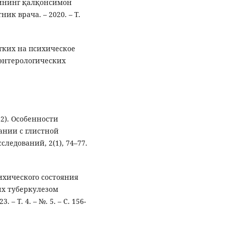
рининг қалқонсимон
ик врача. – 2020. – Т.
егких на психическое
оэнтерологических
22). Особенности
тании с глистной
едований, 2(1), 74–77.
ихического состояния
х туберкулезом
 – Т. 4. – №. 5. – С. 156-