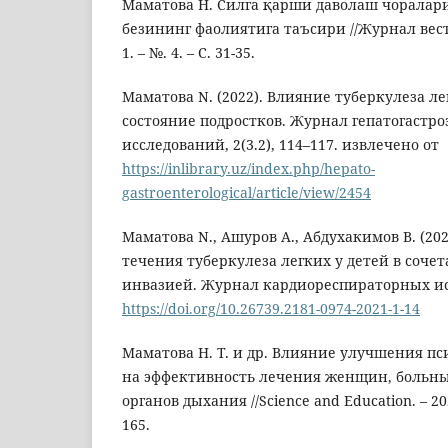
Маматова Н. Силга қарши даволаш чорала
безининг фаолиятига таъсири //Журнал вестн
1. – №. 4. – С. 31-35.
Маматова N. (2022). Влияние туберкулеза л
состояние подростков. Журнал гепатогастр
исследований, 2(3.2), 114–117. извлечено от
https://inlibrary.uz/index.php/hepato-
gastroenterological/article/view/2454
Маматова N., Ашуров A., Абдухакимов B. (20
течения туберкулеза легких у детей в соче
инвазией. Журнал кардиореспираторных иссл
https://doi.org/10.26739.2181-0974-2021-1-14
Маматова Н. Т. и др. Влияние улучшения пс
на эффективность лечения женщин, больны
органов дыхания //Science and Education. – 2023.
165.