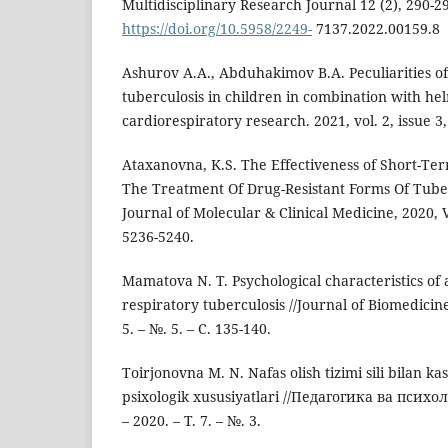
Multidisciplinary Research Journal 12 (2), 290-2
https://doi.org/10.5958/2249-
7137.2022.00159.8
Ashurov A.A., Abduhakimov B.A. Peculiarities o
tuberculosis in children in combination with hel
cardiorespiratory research. 2021, vol. 2, issue 3,
Ataxanovna, K.S. The Effectiveness of Short-T
The Treatment Of Drug-Resistant Forms Of Tube
Journal of Molecular & Clinical Medicine, 2020, 
5236-5240.
Mamatova N. T. Psychological characteristics of 
respiratory tuberculosis //Journal of Biomedicine
5. – №. 5. – С. 135-140.
Toirjonovna M. N. Nafas olish tizimi sili bilan k
psixologik xususiyatlari //Педагогика ва пси
– 2020. – Т. 7. – №. 3.