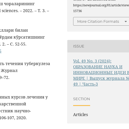
аш чораларининг
https://newjournal.org/01/article/view
ciences. – 2022. – Т. 3. –
15736
More Citation Formats
кллари билан
 ёрдам кўрсатишнинг
. – С. 52-55.
ISSUE
5
Vol. 49 No. 3 (2024):
сть течения туберкулеза
ОБРАЗОВАНИЕ НАУКА И
. Журнал
ИННОВАЦИОННЫЕ ИДЕИ 
9–72.
МИРЕ | Выпуск журнала 
49 | Часть-3
чных курсов лечения у
SECTION
карственной
естник научно-
Articles
06-107, 2020.