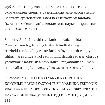
Ярбобоев Т.Н., Султонов Ш.А., Очилов И.С.. Роль
окружающей среды в размещении апокарбонатного
Золотого оруденения Чакылкалянского мегаблока
(Южный Узбекистан) // Бюллетень науки и практики. -
2021. - №6. - С. 38-51.
Sultonov Sh.A. Plitaichi rivojlanish bosqichlarida
Chakilkalyan tog‘larining tektonik faollashuvi //
“O‘zbekistonda tabiiy resurslardan foydalanish va qayta
ishlash jarayonida atrof muhitni ifloslanish muammolari va
yechimlari” mavzusida respublika ilmiy-amaliy anjumani
materiallari to‘plami 2022 yil 25-26 mart 316-317 betlar.
Sultonov Sh.A. CHAKILKALYAN-QORATEPA TOG‘-
KONCHILIK RAYONI YAXTON TUZILMASINING TEKTONIK
RIVOJLANISHI VA GEOLOGIK HOSILALARI. ОБРАЗОВАНИЕ
НАУКА И ИННОВАЦИОННЫЕ ИДЕИ В МИРЕ, 31(3), 174–
184.