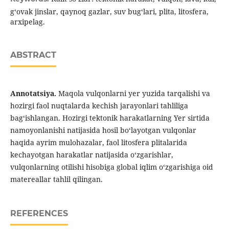
g‘ovak jinslar, qaynoq gazlar, suv bug‘lari, plita, litosfera,
arxipelag.
ABSTRACT
Annotatsiya.
Maqola vulqonlarni yer yuzida tarqalishi va
hozirgi faol nuqtalarda kechish jarayonlari tahliliga
bag‘ishlangan. Hozirgi tektonik harakatlarning Yer sirtida
namoyonlanishi natijasida hosil bo‘layotgan vulqonlar
haqida ayrim mulohazalar, faol litosfera plitalarida
kechayotgan harakatlar natijasida o‘zgarishlar,
vulqonlarning otilishi hisobiga global iqlim o‘zgarishiga oid
matereallar tahlil qilingan.
REFERENCES