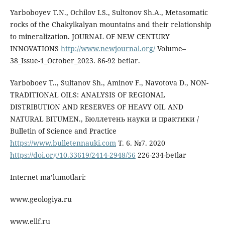
Yarboboyev T.N., Ochilov I.S., Sultonov Sh.A., Metasomatic
rocks of the Chakylkalyan mountains and their relationship
to mineralization. JOURNAL OF NEW CENTURY
INNOVATIONS
http://www.newjournal.org/
Volume–
38_Issue-1_October_2023. 86-92 betlar.
Yarboboev T.., Sultanov Sh., Aminov F., Navotova D., NON-
TRADITIONAL OILS: ANALYSIS OF REGIONAL
DISTRIBUTION AND RESERVES OF HEAVY OIL AND
NATURAL BITUMEN., Бюллетень науки и практики /
Bulletin of Science and Practice
https://www.bulletennauki.com
Т. 6. №7. 2020
https://doi.org/10.33619/2414-2948/56
226-234-betlar
Internet ma’lumotlari:
www.geologiya.ru
www.ellf.ru