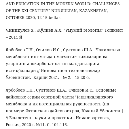
AND EDUCATION IN THE MODERN WORLD: CHALLENGES
OF THE XXI CENTURY" NUR-SULTAN, KAZAKHSTAN,
OCTOBER 2020, 12-15-betlar.
Чиниқулов Х., Жўлиев А.Ҳ. “Умумий геология” Тошкент
– 2011 й
Ярбобоев Т.Н., Очилов И.С., Султонов Ш.А.. Чакилкалян
мегаблокининг маъдан-магматик тизимлари ва
уларнинг апокарбонат олтин маъданларига
истиқболлари // Инновацион технологиялар
Ўзбекистон.- Қарши 2021. - № 2. - 15-20 б.
Ярбобоев Т.Н., Султонов Ш.А., Очилов И.С.. Основные
дайковые серии северной части Чакылкалянского
мегаблока и их потенциальная рудоносность (на
примере Яхтонского дайкового роя, Южный Убекистан)
// Бюллетень науки и практики.- Нижневартовск,
Россия, 2020 г. №11. С. 104-116.