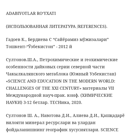
ADABIYOTLAR RO‘YXATI
(ИСПОЛЬЗОВАННАЯ ЛИТЕРАТУРА /REFERENCES).
Гадоев К., Бердиева С “Сайёрамиз мўжизалари”
Тошкент-“Ўзбекистон” - 2012 й
Султонов.Ш.А., Петрохимические и геохимические
особенности дайковых серии северной части
Чакылкалянского мегаблока (Южный Узбекистан)
«SCIENCE AND EDUCATION IN THE MODERN WORLD:
CHALLENGES OF THE XXI CENTURY» материалы VII
Международной науч-прак. конф. (ХИМИЧЕСКИЕ
НАУКИ) 3-12 бетлар. TECHика, 2020.
Султонов Ш. А., Навотова Д.И., Алиева Д.И., Қашқадарё
вилояти минерал ресурслари ва улардан
фойдаланишнинг географик хусусиятлари. SCIENCE