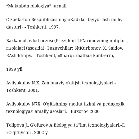
“Maktabda biologiya” jurnali.
O'zbekiston Respublikasining «Kadrlar tayyorlash milliy
dasturi» - Toshkent, 1997.
Barkamol avlod orzusi (Prezident I.lCarimovning nutqlari,
risolalari (asosida). Tuzuvchilar: SltKurbonov, X. Saidov,
RAsliddinpv. - Toshkent, «Sharq» matbaa kontserni,
1999 yil.
Avliyokulov N.X. Zamonaviy o'qitjsh texnologiyalari -
Toshkent, 3001.
Avliyokulov N7X. O'qitishning modut tizimi va pedagogik
texnologiyasi amaliy asoslari, - Buxoro^ 2000
Tolipova J„ G'ofurov A Biologjya ta*lim texnologiyalari.-T.:
«O'qituvchi», 2002 y.