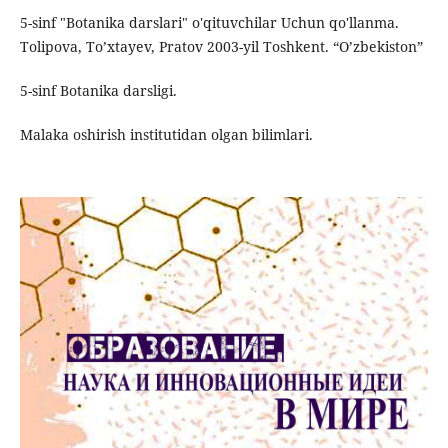
5-sinf "Botanika darslari" o'qituvchilar Uchun qo'llanma.
Tolipova, To’xtayev, Pratov 2003-yil Toshkent. “O’zbekiston”
5-sinf Botanika darsligi.
Malaka oshirish institutidan olgan bilimlari.