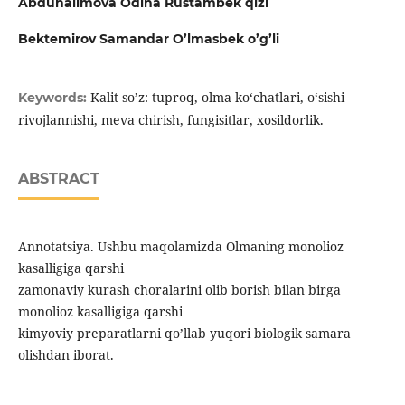
Abduhalimova Odina Rustambek qizi
Bektemirov Samandar O’lmasbek o’g’li
Kalit so’z: tuproq, olma ko‘chatlari, o‘sishi
Keywords:
rivojlannishi, meva chirish, fungisitlar, xosildorlik.
ABSTRACT
Annotatsiya. Ushbu maqolamizda Olmaning monolioz
kasalligiga qarshi
zamonaviy kurash choralarini olib borish bilan birga
monolioz kasalligiga qarshi
kimyoviy preparatlarni qo’llab yuqori biologik samara
olishdan iborat.