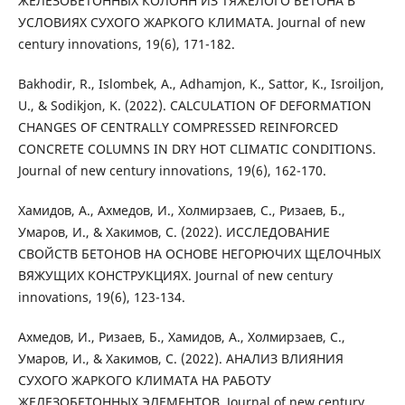
ЖЕЛЕЗОБЕТОННЫХ КОЛОНН ИЗ ТЯЖЕЛОГО БЕТОНА В
УСЛОВИЯХ СУХОГО ЖАРКОГО КЛИМАТА. Journal of new
century innovations, 19(6), 171-182.
Bakhodir, R., Islombek, A., Adhamjon, K., Sattor, K., Isroiljon,
U., & Sodikjon, K. (2022). CALCULATION OF DEFORMATION
CHANGES OF CENTRALLY COMPRESSED REINFORCED
CONCRETE COLUMNS IN DRY HOT CLIMATIC CONDITIONS.
Journal of new century innovations, 19(6), 162-170.
Хамидов, А., Ахмедов, И., Холмирзаев, С., Ризаев, Б.,
Умаров, И., & Хакимов, С. (2022). ИССЛЕДОВАНИЕ
СВОЙСТВ БЕТОНОВ НА ОСНОВЕ НЕГОРЮЧИХ ЩЕЛОЧНЫХ
ВЯЖУЩИХ КОНСТРУКЦИЯХ. Journal of new century
innovations, 19(6), 123-134.
Ахмедов, И., Ризаев, Б., Хамидов, А., Холмирзаев, С.,
Умаров, И., & Хакимов, С. (2022). АНАЛИЗ ВЛИЯНИЯ
СУХОГО ЖАРКОГО КЛИМАТА НА РАБОТУ
ЖЕЛЕЗОБЕТОННЫХ ЭЛЕМЕНТОВ. Journal of new century