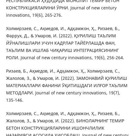
РЕСПУБЛИКАСИ ҲУДУДИДА МОНОЛИТ ТЕМИР БЕТОН
КОНСТРУКЦИЯЛАРИНИ ЎРНИ. Journal of new century
innovations, 19(6), 265-276.
Холмирзаев, С., Аҳмедов, И., Адҳамжон, Ҳ., Ризаев, Б.,
Фаррух, Д., & Умаров, И. (2022). ҚУРИЛИШ ТАЪЛИМ
ЙЎНАЛИШЛАРИ УЧУН КАДРЛАР ТАЙЁРЛАШДА ФАН,
ТАЪЛИМ ВА ИШЛАБ ЧИҚАРИШ ИНТЕГРАЦИЯСИНИНГ
РОЛИ. Journal of new century innovations, 19(6), 256-264.
Ризаев, Б., Аҳмедов, И., Адҳамжон, Ҳ., Холмирзаев, С.,
Жалолов, З., & Умаров, И. (2022). ЗАМОНАВИЙ ҚУРИЛИШ
МАТЕРИАЛЛАРИ ФАНИНИ ЎҚИТИШДАГИ ИЛҒОР ТАЪЛИМ
МЕТОДЛАРИ. Journal of new century innovations, 19(7),
135-146.
Холмирзаев, С., Аҳмедов, И., Адҳамжон, Ҳ., Ризаев, Б.,
Жалолов, З., & Умаров, И. (2022). БИНОЛАРНИНГ ТЕМИР
БЕТОН КОНСТРУКЦИЯЛАРИНИ ИШОНЧЛИЛИК
НАЗАРИЯСИ АСОСИДА ҲИСОБЛАШ. Journal of new century