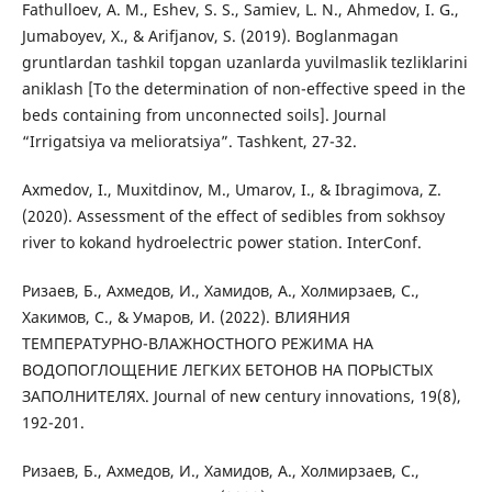
Fathulloev, A. M., Eshev, S. S., Samiev, L. N., Ahmedov, I. G.,
Jumaboyev, X., & Arifjanov, S. (2019). Boglanmagan
gruntlardan tashkil topgan uzanlarda yuvilmaslik tezliklarini
aniklash [To the determination of non-effective speed in the
beds containing from unconnected soils]. Journal
“Irrigatsiya va melioratsiya”. Tashkent, 27-32.
Axmedov, I., Muxitdinov, M., Umarov, I., & Ibragimova, Z.
(2020). Assessment of the effect of sedibles from sokhsoy
river to kokand hydroelectric power station. InterConf.
Ризаев, Б., Ахмедов, И., Хамидов, А., Холмирзаев, С.,
Хакимов, С., & Умаров, И. (2022). ВЛИЯНИЯ
ТЕМПЕРАТУРНО-ВЛАЖНОСТНОГО РЕЖИМА НА
ВОДОПОГЛОЩЕНИЕ ЛЕГКИХ БЕТОНОВ НА ПОРЫСТЫХ
ЗАПОЛНИТЕЛЯХ. Journal of new century innovations, 19(8),
192-201.
Ризаев, Б., Ахмедов, И., Хамидов, А., Холмирзаев, С.,