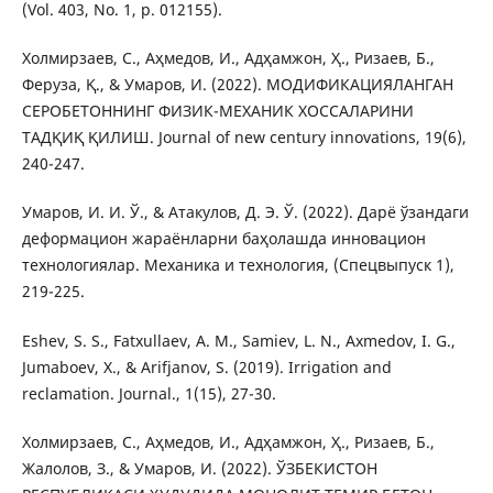
(Vol. 403, No. 1, p. 012155).
Холмирзаев, С., Аҳмедов, И., Адҳамжон, Ҳ., Ризаев, Б.,
Феруза, Қ., & Умаров, И. (2022). МОДИФИКАЦИЯЛАНГАН
СЕРОБЕТОННИНГ ФИЗИК-МЕХАНИК ХОССАЛАРИНИ
ТАДҚИҚ ҚИЛИШ. Journal of new century innovations, 19(6),
240-247.
Умаров, И. И. Ў., & Атакулов, Д. Э. Ў. (2022). Дарё ўзандаги
деформацион жараёнларни баҳолашда инновацион
технологиялар. Механика и технология, (Спецвыпуск 1),
219-225.
Eshev, S. S., Fatxullaev, A. M., Samiev, L. N., Axmedov, I. G.,
Jumaboev, X., & Arifjanov, S. (2019). Irrigation and
reclamation. Journal., 1(15), 27-30.
Холмирзаев, С., Аҳмедов, И., Адҳамжон, Ҳ., Ризаев, Б.,
Жалолов, З., & Умаров, И. (2022). ЎЗБЕКИСТОН