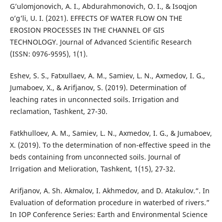
G’ulomjonovich, A. I., Abdurahmonovich, O. I., & Isoqjon
o’g’li, U. I. (2021). EFFECTS OF WATER FLOW ON THE
EROSION PROCESSES IN THE CHANNEL OF GIS
TECHNOLOGY. Journal of Advanced Scientific Research
(ISSN: 0976-9595), 1(1).
Eshev, S. S., Fatxullaev, A. M., Samiev, L. N., Axmedov, I. G.,
Jumaboev, X., & Arifjanov, S. (2019). Determination of
leaching rates in unconnected soils. Irrigation and
reclamation, Tashkent, 27-30.
Fatkhulloev, A. M., Samiev, L. N., Axmedov, I. G., & Jumaboev,
X. (2019). To the determination of non-effective speed in the
beds containing from unconnected soils. Journal of
Irrigation and Melioration, Tashkent, 1(15), 27-32.
Arifjanov, A. Sh. Akmalov, I. Akhmedov, and D. Atakulov.“. In
Evaluation of deformation procedure in waterbed of rivers.”
In IOP Conference Series: Earth and Environmental Science