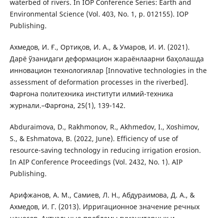
waterbed of rivers. In IOP Conference Series: Earth and
Environmental Science (Vol. 403, No. 1, p. 012155). IOP
Publishing.
Ахмедов, И. Ғ., Ортиқов, И. А., & Умаров, И. И. (2021).
Дарё ўзанидаги деформацион жараёнлаарни баҳолашда
инновацион технологиялар [Innovative technologies in the
assessment of deformation processes in the riverbed].
Фарғона политехника институти илмий-техника
журнали.–Фарғона, 25(1), 139-142.
Abduraimova, D., Rakhmonov, R., Akhmedov, I., Хoshimov,
S., & Eshmatova, B. (2022, June). Efficiency of use of
resource-saving technology in reducing irrigation erosion.
In AIP Conference Proceedings (Vol. 2432, No. 1). AIP
Publishing.
Арифжанов, А. М., Самиев, Л. Н., Абдураимова, Д. А., &
Ахмедов, И. Г. (2013). Ирригационное значение речных