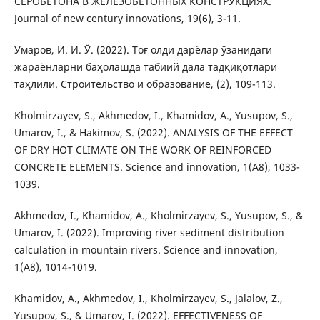
СЕРОБЕТОНА В ЖЕЛЕЗОБЕТОННЫХ КОНСТРУКЦИЯХ.
Journal of new century innovations, 19(6), 3-11.
Умаров, И. И. Ў. (2022). Тоғ олди дарёлар ўзанидаги
жараёнларни баҳолашда табиий дала тадқиқотлари
таҳлили. Строительство и образование, (2), 109-113.
Kholmirzayev, S., Akhmedov, I., Khamidov, A., Yusupov, S.,
Umarov, I., & Hakimov, S. (2022). ANALYSIS OF THE EFFECT
OF DRY HOT CLIMATE ON THE WORK OF REINFORCED
CONCRETE ELEMENTS. Science and innovation, 1(A8), 1033-
1039.
Akhmedov, I., Khamidov, A., Kholmirzayev, S., Yusupov, S., &
Umarov, I. (2022). Improving river sediment distribution
calculation in mountain rivers. Science and innovation,
1(A8), 1014-1019.
Khamidov, A., Akhmedov, I., Kholmirzayev, S., Jalalov, Z.,
Yusupov, S., & Umarov, I. (2022). EFFECTIVENESS OF