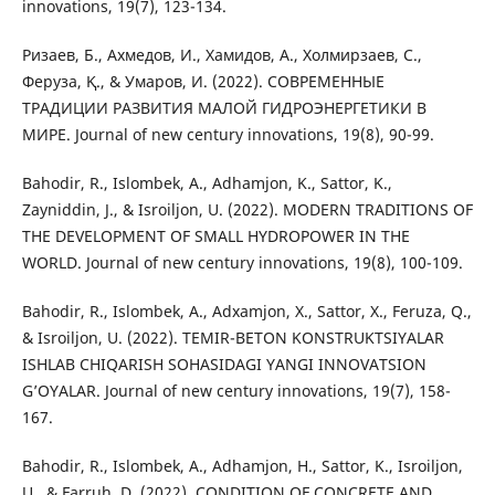
innovations, 19(7), 123-134.
Ризаев, Б., Ахмедов, И., Хамидов, А., Холмирзаев, С.,
Феруза, Қ., & Умаров, И. (2022). СОВРЕМЕННЫЕ
ТРАДИЦИИ РАЗВИТИЯ МАЛОЙ ГИДРОЭНЕРГЕТИКИ В
МИРЕ. Journal of new century innovations, 19(8), 90-99.
Bahodir, R., Islombek, A., Adhamjon, K., Sattor, K.,
Zayniddin, J., & Isroiljon, U. (2022). MODERN TRADITIONS OF
THE DEVELOPMENT OF SMALL HYDROPOWER IN THE
WORLD. Journal of new century innovations, 19(8), 100-109.
Bahodir, R., Islombek, A., Adxamjon, X., Sattor, X., Feruza, Q.,
& Isroiljon, U. (2022). TEMIR-BETON KONSTRUKTSIYALAR
ISHLAB CHIQARISH SOHASIDAGI YANGI INNOVATSION
G’OYALAR. Journal of new century innovations, 19(7), 158-
167.
Bahodir, R., Islombek, A., Adhamjon, H., Sattor, K., Isroiljon,
U., & Farruh, D. (2022). CONDITION OF CONCRETE AND