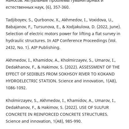
наносов. Актуальные проблемы гуманитарных и
естественных наук, (6), 357-360.
Tadjiboyev, S., Qurbonov, X., Akhmedov, I., Voxidova, U.,
Babajanov, F., Tursunova, E., & Xodjakulova, D. (2022, June).
Selection of electric motors power for lifting a flat survey in
hydraulic structures. In AIP Conference Proceedings (Vol.
2432, No. 1). AIP Publishing.
Akhmedov, I., Khamidov, A., Kholmirzayev, S., Umarov, I.,
Dedakhanov, F., & Hakimov, S. (2022). ASSESSMENT OF THE
EFFECT OF SEDIBLES FROM SOKHSOY RIVER TO KOKAND
HYDROELECTRIC STATION. Science and innovation, 1(A8),
1086-1092.
Kholmirzayev, S., Akhmedov, I., Khamidov, A., Umarov, I.,
Dedakhanov, F., & Hakimov, S. (2022). USE OF SULFUR
CONCRETE IN REINFORCED CONCRETE STRUCTURES.
Science and innovation, 1(A8), 985-990.