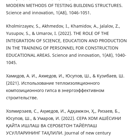
MODERN METHODS OF TESTING BUILDING STRUCTURES.
Science and innovation, 1(A8), 1046-1051.
Kholmirzayev, S., Akhmedov, I., Khamidov, A., Jalalov, Z.,
Yusupov, S., & Umarov, I. (2022). THE ROLE OF THE
INTEGRATION OF SCIENCE, EDUCATION AND PRODUCTION
IN THE TRAINING OF PERSONNEL FOR CONSTRUCTION
EDUCATIONAL AREAS. Science and innovation, 1(A8), 1040-
1045.
Хамидов, А. И., Ахмедов, И., Юсупов, Ш., & Кузибаев, Ш.
(2021). Использование теплоизоляционного
композиционного гипса в энергоэффективном
строительстве.
Холмирзаев, С., Аҳмедов, И., Адҳамжон, Ҳ., Ризаев, Б.,
Юсупов, Ш., & Умаров, И. (2022). СЕРА ХОМ АШЁСИНИ
ҚАЙТА ИШЛАШ ВА СЕРОБЕТОН ТАЙЁРЛАШ
УСУЛЛАРИНИНГ ТАҲЛИЛИ. Journal of new century