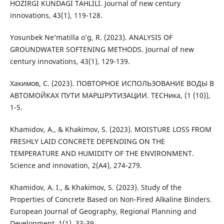
HOZIRGI KUNDAGI TAHLILI. Journal of new century
innovations, 43(1), 119-128.
Yosunbek Ne’matilla o’g, R. (2023). ANALYSIS OF
GROUNDWATER SOFTENING METHODS. Journal of new
century innovations, 43(1), 129-139.
Хакимов, С. (2023). ПОВТОРНОЕ ИСПОЛЬЗОВАНИЕ ВОДЫ В
АВТОМОЙКАХ ПУТИ МАРШРУТИЗАЦИИ. TECHика, (1 (10)),
1-5.
Khamidov, A., & Khakimov, S. (2023). MOISTURE LOSS FROM
FRESHLY LAID CONCRETE DEPENDING ON THE
TEMPERATURE AND HUMIDITY OF THE ENVIRONMENT.
Science and innovation, 2(A4), 274-279.
Khamidov, A. I., & Khakimov, S. (2023). Study of the
Properties of Concrete Based on Non-Fired Alkaline Binders.
European Journal of Geography, Regional Planning and
Development, 1(1), 33-39.