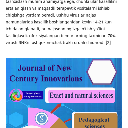
tashxislash muhim ahamiyatga ega, chunki ular kasallikni
erta aniqlash va maqsadli terapevtik vositalarni ishlab
chiqishga yordam beradi. Ushbu viruslar najas
namunalarida kasallik boshlanganidan keyin 14-21 kun
ichida aniqlanadi, bu najasdan og‘izga o‘tish yo‘lini
tasdiqlaydi. nfektsiyalangan bemorlarning taxminan 70%
virusli RNKni oshqozon-ichak trakti orqali chiqaradi [2]