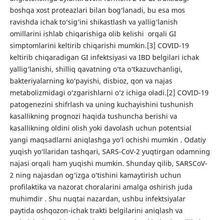
boshqa xost proteazlari bilan bog‘lanadi, bu esa mos
ravishda ichak to‘sig‘ini shikastlash va yallig‘lanish
omillarini ishlab chiqarishiga olib kelishi orqali GI
simptomlarini keltirib chiqarishi mumkin.[3] COVID-19
keltirib chiqaradigan GI infektsiyasi va IBD belgilari ichak
yallig‘lanishi, shilliq qavatning o‘ta o‘tkazuvchanligi,
bakteriyalarning ko‘payishi, disbioz, qon va najas
metabolizmidagi o‘zgarishlarni o‘z ichiga oladi.[2] COVID-19
patogenezini shifrlash va uning kuchayishini tushunish
kasallikning prognozi haqida tushuncha berishi va
kasallikning oldini olish yoki davolash uchun potentsial
yangi maqsadlarni aniqlashga yo‘l ochishi mumkin . Odatiy
yuqish yo‘llaridan tashqari, SARS-CoV-2 yuqtirgan odamning
najasi orqali ham yuqishi mumkin. Shunday qilib, SARSCoV-
2 ning najasdan og‘izga o‘tishini kamaytirish uchun
profilaktika va nazorat choralarini amalga oshirish juda
muhimdir . Shu nuqtai nazardan, ushbu infektsiyalar
paytida oshqozon-ichak trakti belgilarini aniqlash va