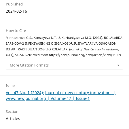
Published
2024-02-16
How to Cite
Matnazarova G.S., Xamzayeva N.T., & Kurbaniyazova M.O. (2024). BOLALARDA
SARS-COV-2 INFEKSYASINING O‘ZIGA XOS XUSUSIYATLARI VA OSHQAZON
ICHAK TRAKTI BILAN BOG‘LIQ XOLATLAR.
Journal of New Century Innovations
,
47
(1), 51–54. Retrieved from https://newjournal.org/new/article/view/11599
More Citation Formats
Issue
Vol. 47 No. 1 (2024): Journal of new century innovations |
www.newjournal.org | Volume-47 | Issue-1
Section
Articles