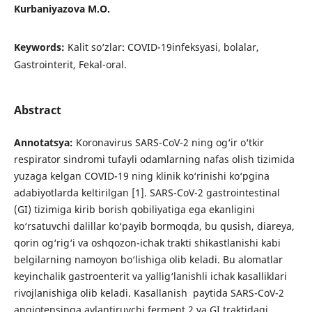
Kurbaniyazova M.O.
Keywords:
Kalit so‘zlar: COVID-19infeksyasi, bolalar,
Gastrointerit, Fekal-oral.
Abstract
Annotatsya:
Koronavirus SARS-CoV-2 ning og‘ir o‘tkir
respirator sindromi tufayli odamlarning nafas olish tizimida
yuzaga kelgan COVID-19 ning klinik ko‘rinishi ko‘pgina
adabiyotlarda keltirilgan [1]. SARS-CoV-2 gastrointestinal
(GI) tizimiga kirib borish qobiliyatiga ega ekanligini
ko‘rsatuvchi dalillar ko‘payib bormoqda, bu qusish, diareya,
qorin og‘rig‘i va oshqozon-ichak trakti shikastlanishi kabi
belgilarning namoyon bo‘lishiga olib keladi. Bu alomatlar
keyinchalik gastroenterit va yallig‘lanishli ichak kasalliklari
rivojlanishiga olib keladi. Kasallanish paytida SARS-CoV-2
angiotensinga aylantiruvchi ferment 2 va GI traktidagi