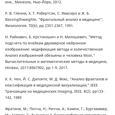
инк., Минеола, Нью-Йорк, 2012.
Р. В. Гленни, Х. Т. Робертсон, С. Ямасиро и Ж. Б.
Bassingthwaighte, "Фрактальный анализ в медицине",
Физиология, 70(6), рр 2351-2367, 1991.
Н. Райкович, Б. Крстоношич и Н. Милошевич, "Метод
подсчета по ячейкам двухмерное нейронное
изображение: модификация метода и количественная
Анализ изображений обезьяны и человека Мозг,"
Вычислительные и математические методы в медицине,
Hindavi, 2017:8967902, pp 1-9, 2017.
К. К. Чен, Й. С. Дапонте, М. Д. Фокс, "Анализ фракталов и
классификация в медицинской визуализации," IEEE
Транзакции на медицинских Imaging, IEEE, 8(2), pp133-
142, 1989
Фратини, М.; Почча, Н.; Риччи, А.; Кампи, Г.; Бургхаммер,
М.; Аэппли, Г.; Бьянкони А. Безокалиберная структурная