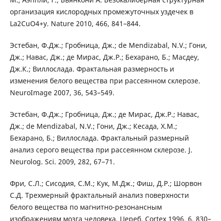
организация кислородных промежуточных уздечек в
La2CuO4+у. Nature 2010, 466, 841–844.
Эстебан, Ф.Дж.; Гробница, Дж.; de Mendizabal, N.V.; Гони,
Дж.; Навас, Дж.; де Мирас, Дж.Р.; Бехарано, Б.; Масдеу,
Дж.К.; Виллослада. Фрактальная размерность и
изменения белого вещества при рассеянном склерозе.
NeuroImage 2007, 36, 543–549.
Эстебан, Ф.Дж.; Гробница, Дж.; де Мирас, Дж.Р.; Навас,
Дж.; de Mendizabal, N.V.; Гони, Дж.; Кесада, Х.М.;
Бехарано, Б.; Виллослада. Фрактальный размерный
анализ серого вещества при рассеянном склерозе. J.
Neurolog. Sci. 2009, 282, 67–71.
Фри, С.Л.; Сисодия, С.М.; Кук, М.Дж.; Фиш, Д.Р.; Шорвон
С.Д. Трехмерный фрактальный анализ поверхности
белого вещества по магнитно-резонансным
изображениям мозга человека. Цереб. Cortex 1996, 6, 830–