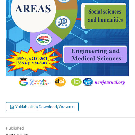
Yuklab olish/Download/Скачатъ
Published