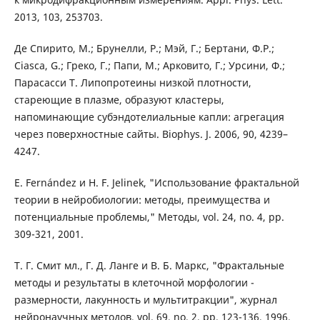
2013, 103, 253703.
Де Спирито, М.; Брунелли, Р.; Мэй, Г.; Бертани, Ф.Р.;
Ciasca, G.; Греко, Г.; Папи, М.; Арковито, Г.; Урсини, Ф.;
Парасасси Т. Липопротеины низкой плотности,
стареющие в плазме, образуют кластеры,
напоминающие субэндотелиальные капли: агрегация
через поверхностные сайты. Biophys. J. 2006, 90, 4239–
4247.
Е. Fernández и H. F. Jelinek, "Использование фрактальной
теории в нейробиологии: методы, преимущества и
потенциальные проблемы," Методы, vol. 24, no. 4, pp.
309-321, 2001.
Т. Г. Смит мл., Г. Д. Ланге и В. Б. Маркс, "Фрактальные
методы и результаты в клеточной морфологии -
размерности, лакунность и мультитракции", журнал
нейронаучных методов, vol. 69, no. 2, pp. 123-136, 1996.