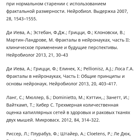
при нормальном старении с использованием
фрактальной размерности. Нейробиол. Выдержка 2007,
28, 1543–1555.
Ди Иева, А.; Эстебан, Ф.Дж.; Грицци, Ф.; Клоновски, В.;
Мартин-Ландрове, М. Фракталы в нейронауках, часть II:
клиническое применение и будущие перспективы.
Нейробиолог 2013, 21, 30–43
Ди Иева, А.; Грицци, Ф.; Елинек, Х.; Pellionisz, A.J.; Лоса Г.А.
Фракталы в нейронауках, Часть I: Общие принципы и
основы нейронаук. Нейробиолог 2013, 20, 403–417.
Ланг, С.; Мюллер, Б.; Dominietto, M.; Кэттин,.; Занетт, И.;
Вайткамп, Т.; Хибер С. Трехмерная количественная
оценка капиллярных сетей в здоровых и раковых тканях
двух мышей. Микроваск. 2012, 84, 314–322.
Риссер, Л.; Плурабуэ, Ф.; Штайер, А.; Cloetens, P.; Ле Дюк,