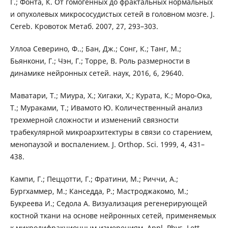
Г.; Фонта, К. От гомогенных до фрактальных нормальных
и опухолевых микрососудистых сетей в головном мозге. J.
Cereb. Кровоток Метаб. 2007, 27, 293–303.
Уллоа Северино, Ф..; Бан, Дж.; Сонг, К.; Танг, М.;
Бьянкони, Г.; Чэн, Г.; Торре, В. Роль размерности в
динамике нейронных сетей. наук, 2016, 6, 29640.
Маватари, Т.; Миура, Х.; Хигаки, Х.; Курата, К.; Моро-Ока,
Т.; Мураками, Т.; Ивамото Ю. Количественный анализ
трехмерной сложности и изменений связности
трабекулярной микроархитектуры в связи со старением,
менопаузой и воспалением. J. Orthop. Sci. 1999, 4, 431–
438.
Кампи, Г.; Пеццотти, Г.; Фратини, М.; Риччи, А.;
Бургхаммер, М.; Канседда, Р.; Мастроджакомо, М.;
Букреева И.; Седола А. Визуализация регенерирующей
костной ткани на основе нейронных сетей, применяемых
к микродифракционным измерениям. Appl. Phys. Lett.