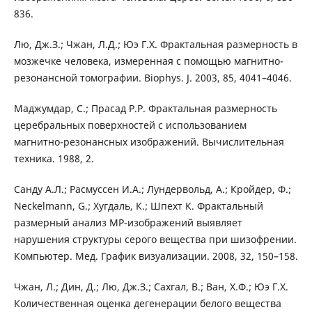
836.
Лю, Дж.З.; Чжан, Л.Д.; Юэ Г.Х. Фрактальная размерность в
мозжечке человека, измеренная с помощью магнитно-
резонансной томографии. Biophys. J. 2003, 85, 4041–4046.
Маджумдар, С.; Прасад Р.Р. Фрактальная размерность
церебральных поверхностей с использованием
магнитно-резонансных изображений. Вычислительная
техника. 1988, 2.
Санду А.Л.; Расмуссен И.А.; Лундервольд, А.; Кройдер, Ф.;
Neckelmann, G.; Хугдаль, К.; Шпехт К. Фрактальный
размерный анализ МР-изображений выявляет
нарушения структуры серого вещества при шизофрении.
Компьютер. Мед. График визуализации. 2008, 32, 150–158.
Чжан, Л.; Дин, Д.; Лю, Дж.З.; Сахгал, В.; Ван, Х.Ф.; Юэ Г.Х.
Количественная оценка дегенерации белого вещества