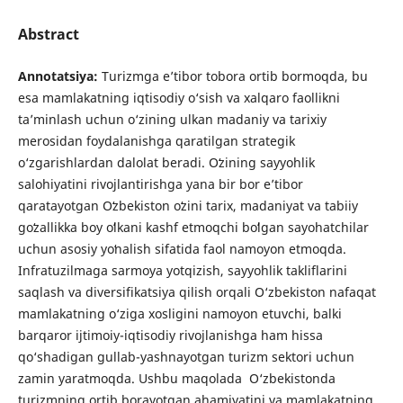
Abstract
Annotatsiya:
Turizmga e’tibor tobora ortib bormoqda, bu
esa mamlakatning iqtisodiy o‘sish va xalqaro faollikni
ta’minlash uchun o‘zining ulkan madaniy va tarixiy
merosidan foydalanishga qaratilgan strategik
o‘zgarishlardan dalolat beradi. Oʻzining sayyohlik
salohiyatini rivojlantirishga yana bir bor eʼtibor
qaratayotgan Oʻzbekiston oʻzini tarix, madaniyat va tabiiy
goʻzallikka boy oʻlkani kashf etmoqchi boʻlgan sayohatchilar
uchun asosiy yoʻnalish sifatida faol namoyon etmoqda.
Infratuzilmaga sarmoya yotqizish, sayyohlik takliflarini
saqlash va diversifikatsiya qilish orqali O‘zbekiston nafaqat
mamlakatning o‘ziga xosligini namoyon etuvchi, balki
barqaror ijtimoiy-iqtisodiy rivojlanishga ham hissa
qo‘shadigan gullab-yashnayotgan turizm sektori uchun
zamin yaratmoqda. Ushbu maqolada O‘zbekistonda
turizmning ortib borayotgan ahamiyatini va mamlakatning