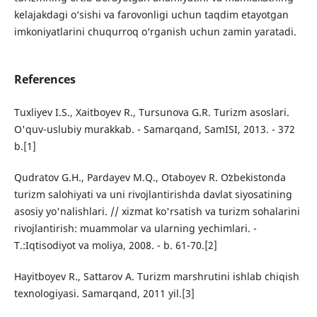
kelajakdagi o‘sishi va farovonligi uchun taqdim etayotgan
imkoniyatlarini chuqurroq o‘rganish uchun zamin yaratadi.
References
Tuxliyev I.S., Xaitboyev R., Tursunova G.R. Turizm asoslari.
O'quv-uslubiy murakkab. - Samarqand, SamISI, 2013. - 372
b.[1]
Qudratov G.H., Pardayev M.Q., Otaboyev R. Oʻzbekistonda
turizm salohiyati va uni rivojlantirishda davlat siyosatining
asosiy yo'nalishlari. // xizmat ko'rsatish va turizm sohalarini
rivojlantirish: muammolar va ularning yechimlari. -
T.:Iqtisodiyot va moliya, 2008. - b. 61-70.[2]
Hayitboyev R., Sattarov A. Turizm marshrutini ishlab chiqish
texnologiyasi. Samarqand, 2011 yil.[3]