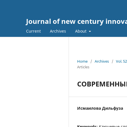
Journal of new century innov
Current
Archives
About
Home
/
Archives
/
Vol. 5
Articles
СОВРЕМЕННЫ
Исмаилова Дильфуза
Keywords:
Ключевые сло