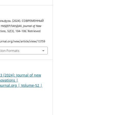
ильфуза. (2024). СОВРЕМЕННЫЙ
 НИДЕРЛАНДАХ.
Journal of New
tions
,
52
(3), 104–106`. Retrieved
urnal.org/new/article/view/13759
tion Formats
 3 (2024): Journal of new
novations |
urnal.org | Volume-52 |