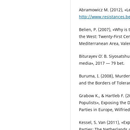
Abramowicz M. (2012), «Le 
http://www.resistances.be
Belien, P. (2007), «Why i
the West: Twenty-First Ce
Mediterranean Area, Valen
Biturayev Oʻ. B. Siyosatsh
media», 2017 — 79 bet.
Buruma, I. (2008), Murde
and the Borders of Tolera
Grabow K., & Hartleb F. (
Populists», Exposing the
Parties in Europe, Wilfrie
Kessel, S. Van (2011), «Ex
Parties: The Netherlands 