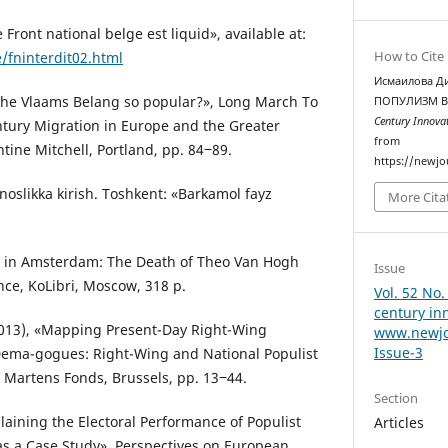
Front national belge est liquid», available at:
How to Cite
/fninterdit02.html
Исмаилова Д
s the Vlaams Belang so popular?», Long March To
ПОПУЛИЗМ В
Century Innova
ntury Migration in Europe and the Greater
from
tine Mitchell, Portland, pp. 84‒89.
https://newjo
unoslikka kirish. Toshkent: «Barkamol fayz
More Cita
r in Amsterdam: The Death of Theo Van Hogh
Issue
nce, KoLibri, Moscow, 318 p.
Vol. 52 No.
century in
2013), «Mapping Present-Day Right-Wing
www.newjo
Issue-3
 Dema-gogues: Right-Wing and National Populist
d Martens Fonds, Brussels, pp. 13‒44.
Section
plaining the Electoral Performance of Populist
Articles
as a Case Study», Perspectives on European