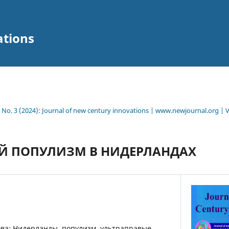
ations
2 No. 3 (2024): Journal of new century innovations | www.newjournal.org | 
Й ПОПУЛИЗМ В НИДЕРЛАНДАХ
ва: Нидерланды, популизм, ультраправые