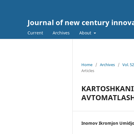
Journal of new century innov
Current
Archives
About
Home
/
Archives
/
Vol. 5
Articles
KARTOSHKANI 
AVTOMATLASH
Inomov Ikromjon Umidjon 