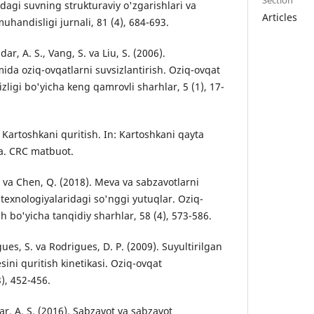
dagi suvning strukturaviy o'zgarishlari va
Articles
uhandisligi jurnali, 81 (4), 684-693.
ar, A. S., Vang, S. va Liu, S. (2006).
ida oziq-ovqatlarni suvsizlantirish. Oziq-ovqat
izligi bo'yicha keng qamrovli sharhlar, 5 (1), 17-
9). Kartoshkani quritish. In: Kartoshkani qayta
a. CRC matbuot.
B. va Chen, Q. (2018). Meva va sabzavotlarni
h texnologiyalaridagi so'nggi yutuqlar. Oziq-
sh bo'yicha tanqidiy sharhlar, 58 (4), 573-586.
ues, S. va Rodrigues, D. P. (2009). Suyultirilgan
ini quritish kinetikasi. Oziq-ovqat
3), 452-456.
r, A. S. (2016). Sabzavot va sabzavot