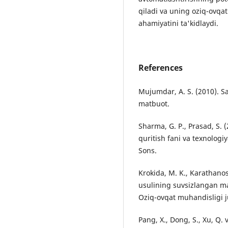
qiladi va uning oziq-ovqat
ahamiyatini ta'kidlaydi.
References
Mujumdar, A. S. (2010). S
matbuot.
Sharma, G. P., Prasad, S. 
quritish fani va texnologiy
Sons.
Krokida, M. K., Karathanos,
usulining suvsizlangan mah
Oziq-ovqat muhandisligi jur
Pang, X., Dong, S., Xu, Q. 