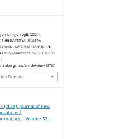
2
n Umidjon o`g`li. (2024).
 SUBLIMATSIYA USULIDA
RAYONINI AVTOMATLASHTIRISH.
 Century Innovations
,
52
(3), 130–133.
m
urnal.org/new/article/view/13767
tion Formats
 3 (2024): Journal of new
novations |
urnal.org | Volume-52 |