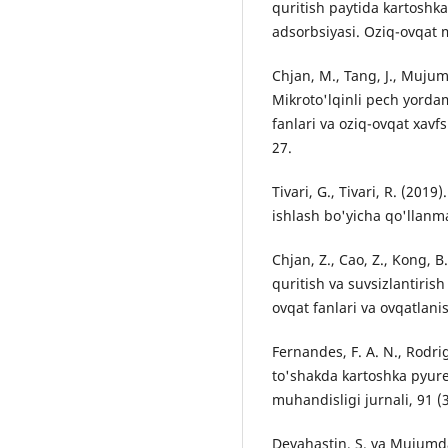
quritish paytida kartoshka
adsorbsiyasi. Oziq-ovqat m
Chjan, M., Tang, J., Mujumd
Mikroto'lqinli pech yordam
fanlari va oziq-ovqat xavfs
27.
Tivari, G., Tivari, R. (201
ishlash bo'yicha qo'llanm
Chjan, Z., Cao, Z., Kong, 
quritish va suvsizlantiris
ovqat fanlari va ovqatlani
Fernandes, F. A. N., Rodrig
to'shakda kartoshka pyures
muhandisligi jurnali, 91 (
Devahastin, S. va Mujumda