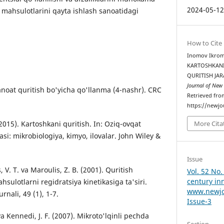
2024-05-1
 mahsulotlarini qayta ishlash sanoatidagi
How to Cite
Inomov Ikromjo
KARTOSHKANI
QURITISH JA
Journal of New
anoat quritish bo'yicha qo'llanma (4-nashr). CRC
Retrieved fro
https://newjo
More Cita
(2015). Kartoshkani quritish. In: Oziq-ovqat
asi: mikrobiologiya, kimyo, ilovalar. John Wiley &
Issue
 V. T. va Maroulis, Z. B. (2001). Quritish
Vol. 52 No.
century in
sulotlarni regidratsiya kinetikasiga ta'siri.
www.newjo
nali, 49 (1), 1-7.
Issue-3
va Kennedi, J. F. (2007). Mikroto'lqinli pechda
Section