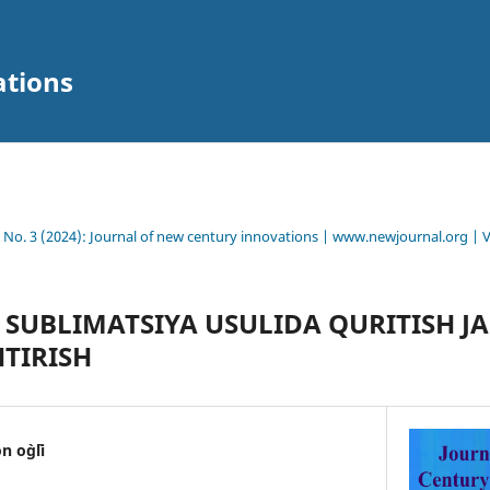
ations
2 No. 3 (2024): Journal of new century innovations | www.newjournal.org | 
SUBLIMATSIYA USULIDA QURITISH J
TIRISH
o`g`li