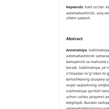
Keywords:
Kalit so‘zlar: 
avtomatlashtirish, oziq-ov
sifatni saqlash.
Abstract
Annotatsiya.
Sublimatsiya 
avtomatlashtirish samarado
kamaytirish va mahsulot sif
beradi. Sublimatsiya, ya'
o'tmasdan to'g'ridan-to'g'
kartoshkaning ozuqaviy qiy
orqali saqlashning istiqb
sublimatsiya quritish tamo
uchun ushbu jarayonni avt
belgilaydi. Bundan tashqar
avtomatlashtirishning pote