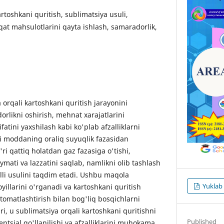
kartoshkani quritish, sublimatsiya usuli,
qat mahsulotlarini qayta ishlash, samaradorlik,
orqali kartoshkani quritish jarayonini
rlikni oshirish, mehnat xarajatlarini
atini yaxshilash kabi ko'plab afzalliklarni
ni moddaning oraliq suyuqlik fazasidan
ri qattiq holatdan gaz fazasiga o'tishi,
mati va lazzatini saqlab, namlikni olib tashlash
olli usulini taqdim etadi. Ushbu maqola
Yuklab
yillarini o'rganadi va kartoshkani quritish
omatlashtirish bilan bog'liq bosqichlarni
i, u sublimatsiya orqali kartoshkani quritishni
Published
ntsial qo'llanilishi va afzalliklarini muhokama