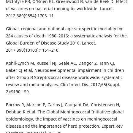
McIntyre PB, O'Brien KL, Greenwood B, van de Beek D. Effect
of vaccines on bacterial meningitis worldwide. Lancet.
2012;380(9854):1703–11.
Global, regional and national age-sex specific mortality for
264 causes of death 1980–2016: a systematic analysis for the
Global Burden of Disease Study 2016. Lancet.
2017;390(10100):1151–210.
Kohli-Lynch M, Russell NJ, Seale AC, Dangor Z, Tann CJ,
Baker CJ et al. Neurodevelopmental impairment in children
after Group B Streptococcal disease worldwide: systematic
review and meta-analyses. Clin Infect Dis. 2017;65(Suppl.
2):S190-–S9.
Borrow R, Alarcon P, Carlos J, Caugant DA, Christensen H,
Debbag R et al. The Global Meningococcal Initiative: global
epidemiology, the impact of vaccines on meningococcal
disease and the importance of herd protection. Expert Rev