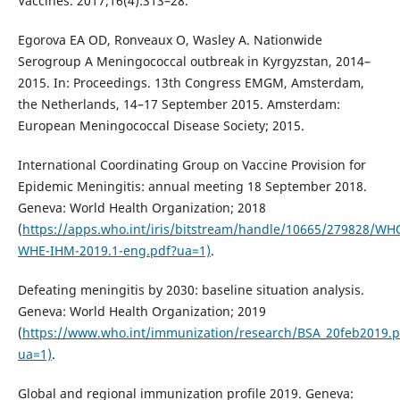
Vaccines. 2017;16(4):313–28.
Egorova EA OD, Ronveaux O, Wasley A. Nationwide
Serogroup A Meningococcal outbreak in Kyrgyzstan, 2014–
2015. In: Proceedings. 13th Congress EMGM, Amsterdam,
the Netherlands, 14–17 September 2015. Amsterdam:
European Meningococcal Disease Society; 2015.
International Coordinating Group on Vaccine Provision for
Epidemic Meningitis: annual meeting 18 September 2018.
Geneva: World Health Organization; 2018
(
https://apps.who.int/iris/bitstream/handle/10665/279828/WH
WHE-IHM-2019.1-eng.pdf?ua=1)
.
Defeating meningitis by 2030: baseline situation analysis.
Geneva: World Health Organization; 2019
(
https://www.who.int/immunization/research/BSA_20feb2019.p
ua=1)
.
Global and regional immunization profile 2019. Geneva: