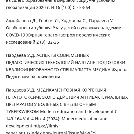
высшего образования в мировой социум-в условиях
глобализации 2020 г. №16 (100) С.- 53-64
Аджаблаева Д., Горбач Л., Ходжаева С., Пардаева У
Особенности туберкулёза у детей в условиях пандемии
COVID-19 Журнал гепато-гастроэнтерологических
исследований 2 (3), 32-36
Пардаева У.Д. АСПЕКТЫ СОВРЕМЕННЫХ
ПЕДАГОГИЧЕСКИХ ТЕХНОЛОГИЙ НА ЭТАПЕ ПОДГОТОВКИ
КВАЛИФИЦИРОВАННОГО СПЕЦИАЛИСТА МЕДИКА Журнал
Педагогика ва психология
Пардаева У.Д. МЕДИКАМЕНТОЗНАЯ КОРРЕКЦИЯ
ГЕПАТОТОКСИЧЕСКОГО ДЕЙСТВИЯ АНТИБАКТЕРИАЛЬНЫХ
ПРЕПАРАТОВ У БОЛЬНЫХ С ВНЕЛЕГОЧНЫМ
ТУБЕРКУЛЕЗОМ Modern education and development С.
149-164 Vol. 4 No. 4 (2024): Modern education and
development:https://ilmiy
xabarlar.uz/index.php/journal/issue/view/29