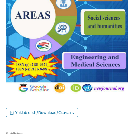
Yuklab olish/Download/Скачатъ
Published