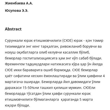
Жиенбаева А.А.
Юсупова Э.Э.
Abstract
Сурункали юрак етишмовчилиги (СЮЕ) юрак - қон томир
тизимидаги энг кенг тарқалган, ривожланиб борувчи ва
нохуш оқибатларга олиб келувчи касаллик бўлиб,
беморлар госпитализациясига ҳам энг кўп сабаб бўлади.
Фремингем тадқиқодлари натижасига кўра ҳар ўн йилда
СЮЕ икки бараварига ошиб бормоқда. СЮЕ беморлар
ҳаёт сифатини кескин ёмонлаштиради ва ўлим ҳавфини 4
мартагача оширади. Беморларда йил давомидаги ўлим
даражаси 15-50%ни ташкил қилиши мумкин. СЮЕли
беморларда тўсатдан ўлим ҳавфи сурункали юрак
етишмовчилиги бўлмаганларга қараганда 5 марта
юқори бўлади.