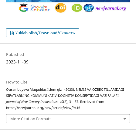
Yuklab olish/Download/Скачатъ
Published
2023-11-09
How to Cite
Quramboyeva Muqaddas Islom qizi. (2023). NEMIS VA OʻZBEK TILLARIDAGI
SIFATLARNING KOMMUNIKATIV-KOGNITIV KONSEPTIDAGI VAZIFALARI.
Journal of New Century Innovations
,
40
(2), 31–37. Retrieved from
https://newjournal.org/new/article/view/9416
More Citation Formats