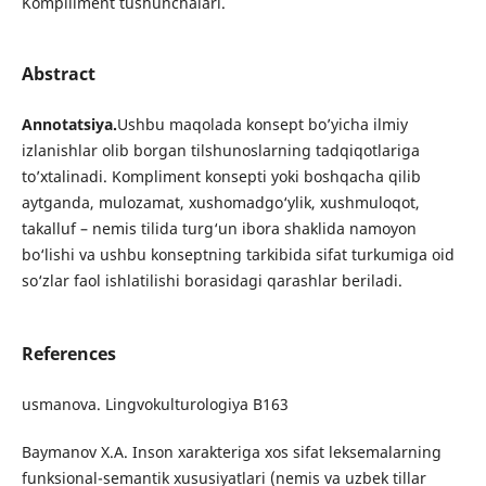
Kompiliment tushunchalari.
Abstract
Annotatsiya.
Ushbu maqolada konsept bo’yicha ilmiy
izlanishlar olib borgan tilshunoslarning tadqiqotlariga
to’xtalinadi. Kompliment konsepti yoki boshqacha qilib
aytganda, mulozamat, xushomadgo‘ylik, xushmuloqot,
takalluf – nemis tilida turg‘un ibora shaklida namoyon
bo‘lishi va ushbu konseptning tarkibida sifat turkumiga oid
so‘zlar faol ishlatilishi borasidagi qarashlar beriladi.
References
usmanova. Lingvokulturologiya B163
Baymanov X.A. Inson xarakteriga xos sifat leksemalarning
funksional-semantik xususiyatlari (nemis va uzbek tillar