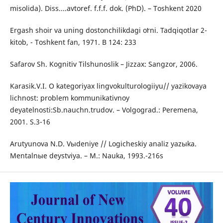
misolida). Diss....avtoref. f.f.f. dok. (PhD). – Toshkent 2020
Ergash shoir va uning dostonchilikdagi oʻrni. Tadqiqotlar 2-
kitob, - Toshkent fan, 1971. B 124: 233
Safarov Sh. Kognitiv Tilshunoslik – Jizzax: Sangzor, 2006.
Karasik.V.I. O kategoriyax lingvokulturologiiyu// yazikovaya
lichnost: problem kommunikativnoy
deyatelnosti:Sb.nauchn.trudov. – Volgograd.: Peremena,
2001. S.3-16
Arutyunova N.D. Vыdeniye // Logicheskiy analiz yazыka.
Mentalnыe deystviya. – M.: Nauka, 1993.-216s