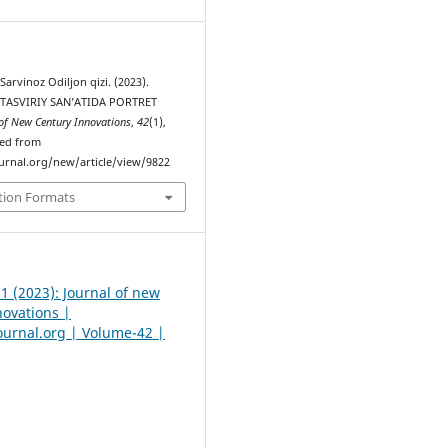
Sarvinoz Odiljon qizi. (2023).
TАSVIRIY SАN’АTIDА PORTRET
 of New Century Innovations
,
42
(1),
ved from
urnal.org/new/article/view/9822
tion Formats
 1 (2023): Journal of new
novations |
urnal.org | Volume-42 |