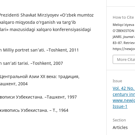
 Prezidenti Shavkat Mirziyoyev «O‘zbek mumtoz
How to Cite
xalqaro miqyosda o‘rganish va targ‘ib
Meliqo‘ziyeva 
lari» mavzusidagi xalqaro konferensiyasidagi
OʼZBEKISTON 
JАNRI.
Journal
83–87. Retrie
https://newjo
 Milliy portret sanʼati. –Toshkent, 2011
More Cita
 sanʼati tarixi. –Toshkent, 2007
Центральной Азии XX века: традиция,
Issue
Ташкент, 2004
Vol. 42 No.
century in
вописи Узбекистана. –Ташкент, 1997
www.newjo
Issue-1
ивопись Узбекистана. – Т., 1964
Section
Articles