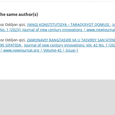
 the same author(s)
oz Odiljon qizi,
YANGI KONSTITUTSIYA – TARAQQIYOT QOMUSI
,
J
2 No. 1 (2023): Journal of new century innovations | www.newjourna
oz Odiljon qizi,
ZAMONAVIY RANGTASVIR VA U TASVIRIY SAN’ATIN
RI SIFATIDA
,
Journal of new century innovations: Vol. 42 No. 1 (20
 | www.newjournal.org | Volume-42 | Issue-1