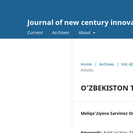
Journal of new century innov
Current
Archives
About
Home
/
Archives
/
Vol. 4
Articles
OʼZBEKISTON 
Meliqo‘ziyeva Sarvinoz Od
Keywords:
Kalit so‘zlar: T