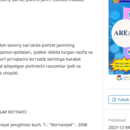
n tаsviriy sаn’аtidа portret jаnrining
qonun-qoidalari, ijodkor oldida turgan vazifa va
o‘l yo‘riqlarini koʼrsatib berishga harakat
od qilayotgan portretchi rassomlar ijodi va
 chiqildi.
Yuklab
AR RO‘YXATI:
Published
viyat yengilmas kuch. T.: “Maʼnaviyat”.- 2008
2023-12-0