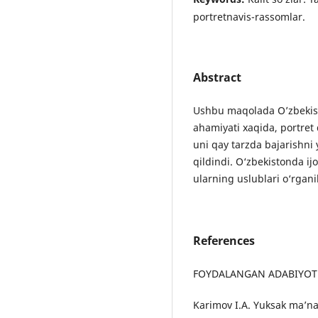
portretnavis-rassomlar.
Abstract
Ushbu maqolada Oʼzbekisto
ahamiyati xaqida, portret 
uni qay tarzda bajarishni y
qildindi. O‘zbekistonda ij
ularning uslublari o‘rganib
References
FOYDALANGAN ADABIYОTL
Karimov I.А. Yuksak maʼna