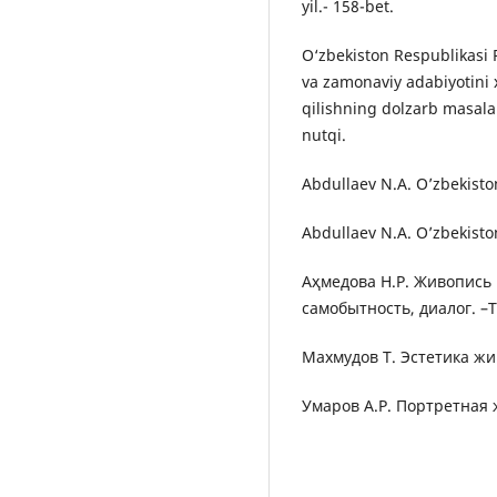
yil.- 158-bet.
O‘zbekiston Respublikasi
va zamonaviy adabiyotini 
qilishning dolzarb masala
nutqi.
Аbdullaev N.А. Oʼzbekiston
Аbdullaev N.А. Oʼzbekiston
Аҳмедова Н.Р. Живопись 
самобытность, диалог. –
Махмудов Т. Эстетика жи
Умаров А.Р. Портретная ж