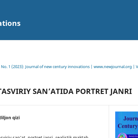
ations
2 No. 1 (2023): Journal of new century innovations | www.newjournal.org | 
TАSVIRIY SАN’АTIDА PORTRET JАNRI
iljon qizi
asviriy san’at, portret janri, realistik maktab,