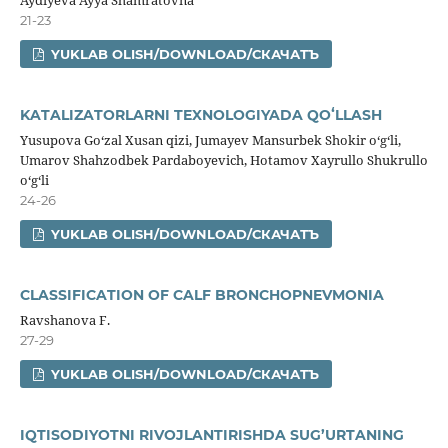
21-23
YUKLAB OLISH/DOWNLOAD/СКАЧАТЪ
KATALIZATORLARNI TEXNOLOGIYADA QOʻLLASH
Yusupova Goʻzal Xusan qizi, Jumayev Mansurbek Shokir oʻgʻli,
Umarov Shahzodbek Pardaboyevich, Hotamov Xayrullo Shukrullo
oʻgʻli
24-26
YUKLAB OLISH/DOWNLOAD/СКАЧАТЪ
CLASSIFICATION OF CALF BRONCHOPNEVMONIA
Ravshanova F.
27-29
YUKLAB OLISH/DOWNLOAD/СКАЧАТЪ
IQTISODIYOTNI RIVOJLANTIRISHDA SUG’URTANING