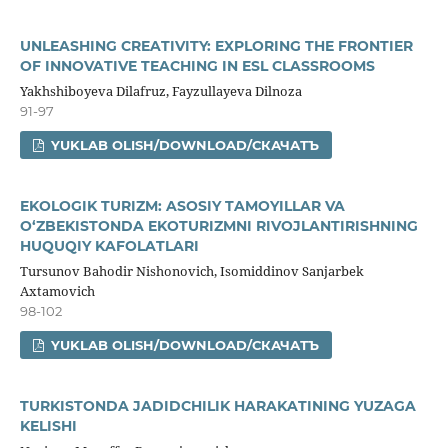
UNLEASHING CREATIVITY: EXPLORING THE FRONTIER
OF INNOVATIVE TEACHING IN ESL CLASSROOMS
Yakhshiboyeva Dilafruz, Fayzullayeva Dilnoza
91-97
YUKLAB OLISH/DOWNLOAD/СКАЧАТЪ
EKOLOGIK TURIZM: ASOSIY TAMOYILLAR VA
O‘ZBEKISTONDA EKOTURIZMNI RIVOJLANTIRISHNING
HUQUQIY KAFOLATLARI
Tursunov Bahodir Nishonovich, Isomiddinov Sanjarbek
Axtamovich
98-102
YUKLAB OLISH/DOWNLOAD/СКАЧАТЪ
TURKISTONDA JADIDCHILIK HARAKATINING YUZAGA
KELISHI