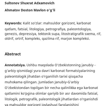
Sultonov Shuxrat Adxamovich
Ahmatov Doston Mavlon o‘g‘li
Keywords:
Kalit so‘zlar: mahsuldor gorizont, karbonat
qatlam, fatsial, litologiya, petrografiya, paleontologiya,
genezis, depressiya, tektonik supa, litostratigrafik sxema, rif,
oldrif, ortrif, kompleks, qazilma rif, marjon kompleksi.
Abstract
Annotatsiya.
Ushbu maqolada O‘zbekistonning janubiy -
g‘arbiy qismidagi yura davri karbonat formatsiyalarining
paleontologik jihatdan o‘rganilish tarixi qisqacha
muhokama qilingan. Jumladan Janubiy-G‘arbiy
O‘zbekistondan topilgan bir necha qalinlikka ega karbonat
qatlamini ko‘pgina olimlar qariyib bir asr davomida fatsial,
litologik, petrografik, paleontologik jihatlardan o‘rganishdi
va mahsuldor gorizont joylashuvi farqlanishini