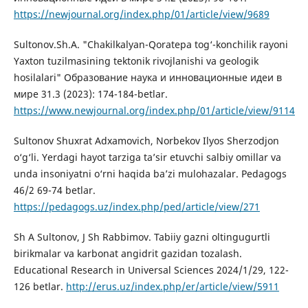
https://newjournal.org/index.php/01/article/view/9689
Sultonov.Sh.A. "Chakilkalyan-Qoratepa tog‘-konchilik rayoni
Yaxton tuzilmasining tektonik rivojlanishi va geologik
hosilalari" Образование наука и инновационные идеи в
мире 31.3 (2023): 174-184-betlar.
https://www.newjournal.org/index.php/01/article/view/9114
Sultonov Shuxrat Adxamovich, Norbekov Ilyos Sherzodjon
o‘g‘li. Yerdagi hayot tarziga ta’sir etuvchi salbiy omillar va
unda insoniyatni o‘rni haqida ba’zi mulohazalar. Pedagogs
46/2 69-74 betlar.
https://pedagogs.uz/index.php/ped/article/view/271
Sh A Sultonov, J Sh Rabbimov. Tabiiy gazni oltingugurtli
birikmalar va karbonat angidrit gazidan tozalash.
Educational Research in Universal Sciences 2024/1/29, 122-
126 betlar.
http://erus.uz/index.php/er/article/view/5911