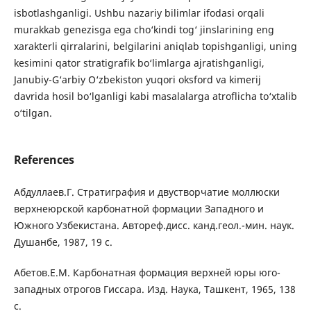
isbotlashganligi. Ushbu nazariy bilimlar ifodasi orqali
murakkab genezisga ega cho‘kindi tog‘ jinslarining eng
xarakterli qirralarini, belgilarini aniqlab topishganligi, uning
kesimini qator stratigrafik bo‘limlarga ajratishganligi,
Janubiy-G‘arbiy O‘zbekiston yuqori oksford va kimerij
davrida hosil bo‘lganligi kabi masalalarga atroflicha to‘xtalib
o‘tilgan.
References
Абдуллаев.Г. Стратиграфия и двустворчатие моллюски
верхнеюрской карбонатной формации Западного и
Южного Узбекистана. Автореф.дисс. канд.геол.-мин. наук.
Душанбе, 1987, 19 с.
Абетов.Е.М. Карбонатная формация верхней юры юго-
западных отрогов Гиссара. Изд. Наука, Ташкент, 1965, 138
с.