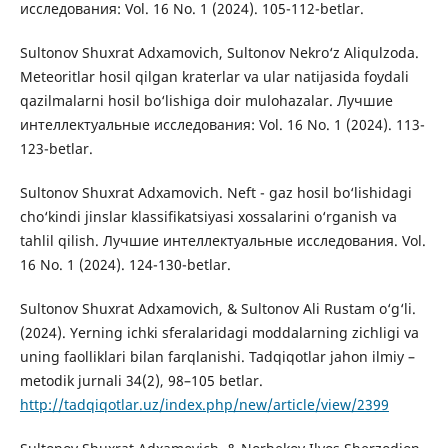
исследования: Vol. 16 No. 1 (2024). 105-112-betlar.
Sultonov Shuxrat Adxamovich, Sultonov Nekro‘z Aliqulzoda.
Meteoritlar hosil qilgan kraterlar va ular natijasida foydali
qazilmalarni hosil bo‘lishiga doir mulohazalar. Лучшие
интеллектуальные исследования: Vol. 16 No. 1 (2024). 113-
123-betlar.
Sultonov Shuxrat Adxamovich. Neft - gaz hosil bo‘lishidagi
cho‘kindi jinslar klassifikatsiyasi xossalarini o‘rganish va
tahlil qilish. Лучшие интеллектуальные исследования. Vol.
16 No. 1 (2024). 124-130-betlar.
Sultonov Shuxrat Adxamovich, & Sultonov Ali Rustam o‘g‘li.
(2024). Yerning ichki sferalaridagi moddalarning zichligi va
uning faolliklari bilan farqlanishi. Tadqiqotlar jahon ilmiy –
metodik jurnali 34(2), 98–105 betlar.
http://tadqiqotlar.uz/index.php/new/article/view/2399