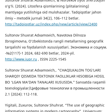
Sultonov Shuxrat Adxamovich, & Norbekov Ilyos Sherzodjon
o‘g‘li. (2024). Litosfera qismlarining (plitalarining)
mantiyaga yutilishiga oid mulohazalar. Tadqiqotlar jahon
ilmiy – metodik jurnali 34(2), 106–112 betlar.
http://tadqiqotlar.uz/index.php/new/article/view/2400
Sultonov Shuxrat Adxamovich, Navotova Dilnoza
Ibrogimovna, O‘zbekistonda rangli metallarning geografik
tarqalishi va foydalanish xususiyatlari. Экономика и социум.
-№2(117)-1 2024, 682-690 betlar, 2024-yil.
http://www.iupr.ru
, ISSN 2225-1545
Sultonov Shuxrat Adxamovich,. "CHAQILKALON TOG‘LARI
SHARQIY QISMIDA TEKTONIK FAOLLIKLAR HISOBIGA HOSIL
BO ‘LGAN MA’DAN TANALARI XUSUSIDA." Sanoatda raqamli
texnologiyalar/Цифровые технологии в промышленности
2.1 (2024): 112-118.
Yigitali, Zuxurov, Sultonov Shuhrat. “The use of geographic
information systems in modern cartography”. Universum: