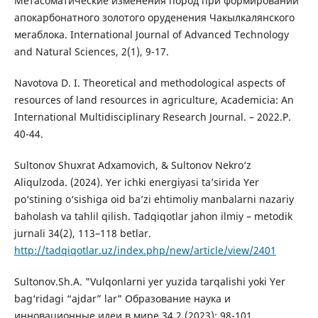
Метасоматические изменения пород при формировании
апокарбонатного золотого оруденения Чакылкалянского
мегаблока. International Journal of Advanced Technology
and Natural Sciences, 2(1), 9-17.
Navotova D. I. Theoretical and methodological aspects of
resources of land resources in agriculture, Academicia: An
International Multidisciplinary Research Journal. – 2022.P.
40-44.
Sultonov Shuxrat Adxamovich, & Sultonov Nekro‘z
Aliqulzoda. (2024). Yer ichki energiyasi ta’sirida Yer
po‘stining o‘sishiga oid ba’zi ehtimoliy manbalarni nazariy
baholash va tahlil qilish. Tadqiqotlar jahon ilmiy – metodik
jurnali 34(2), 113–118 betlar.
http://tadqiqotlar.uz/index.php/new/article/view/2401
Sultonov.Sh.A. "Vulqonlarni yer yuzida tarqalishi yoki Yer
bag‘ridagi “ajdar” lar" Образование наука и
инновационные идеи в мире 34.2 (2023): 98-101.