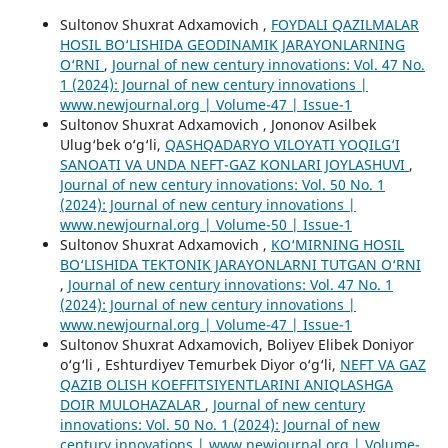
Sultonov Shuxrat Adxamovich ,
FOYDALI QAZILMALAR
HOSIL BO‘LISHIDA GEODINAMIK JARAYONLARNING
O‘RNI
,
Journal of new century innovations: Vol. 47 No.
1 (2024): Journal of new century innovations |
www.newjournal.org | Volume-47 | Issue-1
Sultonov Shuxrat Adxamovich , Jononov Asilbek
Ulug‘bek o‘g‘li,
QASHQADARYO VILOYATI YOQILG‘I
SANOATI VA UNDA NEFT-GAZ KONLARI JOYLASHUVI
,
Journal of new century innovations: Vol. 50 No. 1
(2024): Journal of new century innovations |
www.newjournal.org | Volume-50 | Issue-1
Sultonov Shuxrat Adxamovich ,
KO‘MIRNING HOSIL
BO‘LISHIDA TEKTONIK JARAYONLARNI TUTGAN O‘RNI
,
Journal of new century innovations: Vol. 47 No. 1
(2024): Journal of new century innovations |
www.newjournal.org | Volume-47 | Issue-1
Sultonov Shuxrat Adxamovich, Boliyev Elibek Doniyor
o‘g‘li , Eshturdiyev Temurbek Diyor o‘g‘li,
NEFT VA GAZ
QAZIB OLISH KOEFFITSIYENTLARINI ANIQLASHGA
DOIR MULOHAZALAR
,
Journal of new century
innovations: Vol. 50 No. 1 (2024): Journal of new
century innovations | www.newjournal.org | Volume-