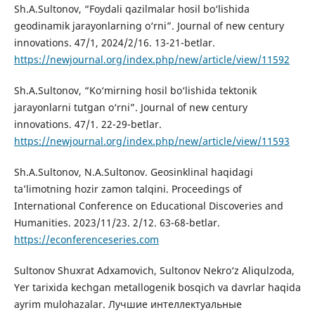
Sh.A.Sultonov, “Foydali qazilmalar hosil bo‘lishida
geodinamik jarayonlarning o‘rni”. Journal of new century
innovations. 47/1, 2024/2/16. 13-21-betlar.
https://newjournal.org/index.php/new/article/view/11592
Sh.A.Sultonov, “Ko‘mirning hosil bo‘lishida tektonik
jarayonlarni tutgan o‘rni”. Journal of new century
innovations. 47/1. 22-29-betlar.
https://newjournal.org/index.php/new/article/view/11593
Sh.A.Sultonov, N.A.Sultonov. Geosinklinal haqidagi
ta’limotning hozir zamon talqini. Proceedings of
International Conference on Educational Discoveries and
Humanities. 2023/11/23. 2/12. 63-68-betlar.
https://econferenceseries.com
Sultonov Shuxrat Adxamovich, Sultonov Nekro‘z Aliqulzoda,
Yer tarixida kechgan metallogenik bosqich va davrlar haqida
ayrim mulohazalar. Лучшие интеллектуальные