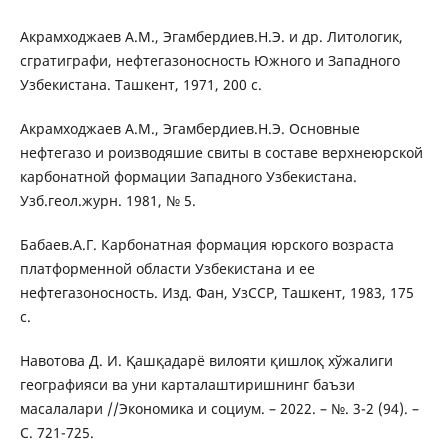
Акрамходжаев A.M., Эгамбердиев.Н.Э. и др. Литологик,
сгратиграфи, нефтегазоносность Южного и Западного
Узбекистана. Ташкент, 1971, 200 с.
Акрамходжаев A.M., Эгамбердиев.Н.Э. Основные
нефтегазо и роизводяшие свиты в составе верхнеюрской
карбонатной формации Западного Узбекистана.
Узб.геол.журн. 1981, № 5.
Бабаев.А.Г. Карбонатная формация юрского возраста
платформенной области Узбекистана и ее
нефтегазоносность. Изд. Фан, УзССР, Ташкент, 1983, 175
с.
Навотова Д. И. Қашқадарё вилояти қишлоқ хўжалиги
географияси ва уни карталаштиришнинг баъзи
масалалари //Экономика и социум. – 2022. – №. 3-2 (94). –
С. 721-725.