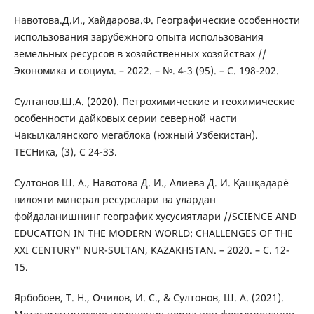
Навотова.Д.И., Хайдарова.Ф. Географические особенности
использования зарубежного опыта использования
земельных ресурсов в хозяйственных хозяйствах //
Экономика и социум. – 2022. – №. 4-3 (95). – С. 198-202.
Султанов.Ш.А. (2020). Петрохимические и геохимические
особенности дайковых серии северной части
Чакылкалянского мегаблока (южный Узбекистан).
TECHика, (3), C 24-33.
Султонов Ш. А., Навотова Д. И., Алиева Д. И. Қашқадарё
вилояти минерал ресурслари ва улардан
фойдаланишнинг географик хусусиятлари //SCIENCE AND
EDUCATION IN THE MODERN WORLD: CHALLENGES OF THE
XXI CENTURY" NUR-SULTAN, KAZAKHSTAN. – 2020. – С. 12-
15.
Ярбобоев, Т. Н., Очилов, И. С., & Султонов, Ш. А. (2021).